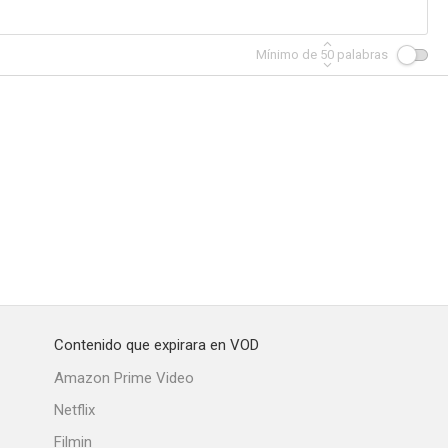
Mínimo de
50
palabras
Contenido que expirara en VOD
Amazon Prime Video
Netflix
Filmin