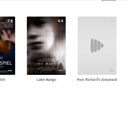
7.0
6.6
--
ción
Lake Mungo
Poor Richard's Almanack