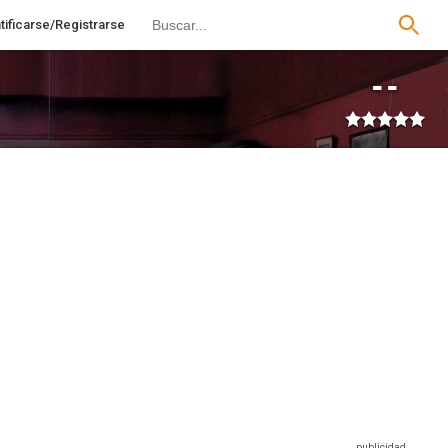
tificarse/Registrarse
--