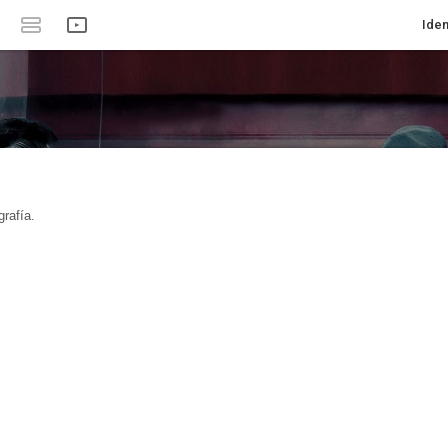
Iden
rafía.