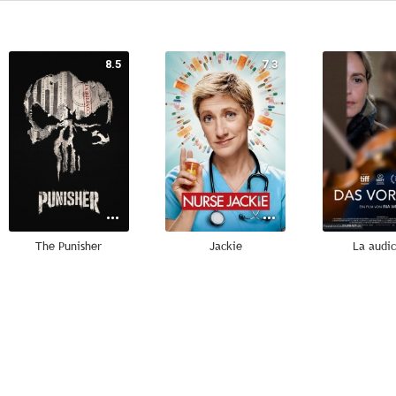
8.5
7.3
The Punisher
Jackie
La audi