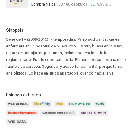
Compra física:
80 / 80 capítulos
SD
9.90 €
68 / 80 c
Sinopsis
Serie de TV (2009-2015). 7 temporadas. 79 episodios. Jackie es
enfermera en un hospital de Nueva York. Es muy buena en lo suyo,
capaz de trabajar largos turnos, incluso por encima de lo
reglamentado. Puede soportarlo todo. Primero, porque es una mujer
fuerte y de carácter. Segundo, y acaso fundamental, porque toma
ansiolíticos. Lo hace en sitios apartados, cuando nadie la ve...
Enlaces externos