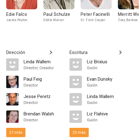
Edie Falco
Paul Schulze
Peter Facinelli
Merritt W
Jackie Peyton
Eddie Walzer
Dr. Fitch Cooper
Zoey Barkow
Dirección
Escritura
Linda Wallem
Liz Brixius
Director, Creador
Guión
Paul Feig
Evan Dunsky
Director
Guión
Jesse Peretz
Linda Wallem
Director
Guión
Brendan Walsh
Liz Flahive
Director
Guión
21 más
23 más