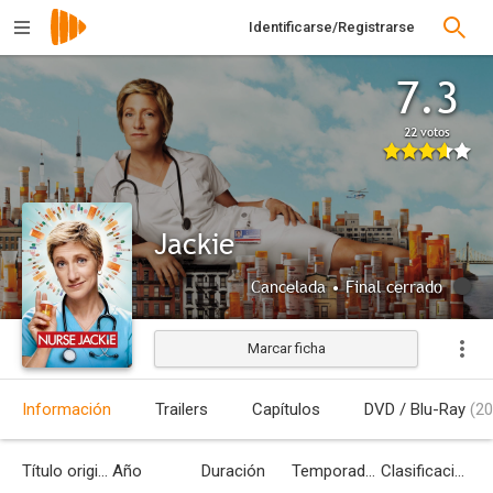
Identificarse/Registrarse
7.3
22 votos
Jackie
Cancelada • Final cerrado
Marcar ficha
Información
Trailers
Capítulos
DVD / Blu-Ray
(20
Título original
Año
Duración
Temporadas
Clasificación por edades