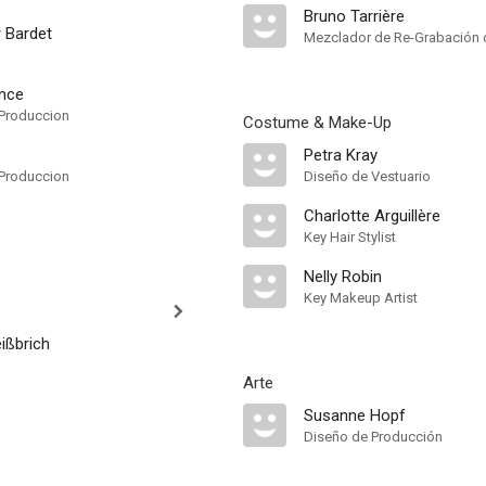
Bruno Tarrière
r Bardet
Mezclador de Re-Grabación 
ence
Produccion
Costume & Make-Up
Petra Kray
Produccion
Diseño de Vestuario
Charlotte Arguillère
Key Hair Stylist
Nelly Robin
Key Makeup Artist
ißbrich
Arte
Susanne Hopf
Diseño de Producción