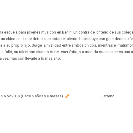
na escuela para jóvenes músicos en Berlín. En contra del criterio de sus coleg
 un chico en el que detecta un notable talento. Le instruye con gran dedicación
 a su propio hijo. Surge la rivalidad entre ambos chicos, mientras el matrimo
la falló, su talentoso alumno debe tener éxito, y a medida que se acerca una 
vez más con llevarle a lo más alto.
 15 Nov 2019 (Hace 6 años y 8 meses)
Estreno