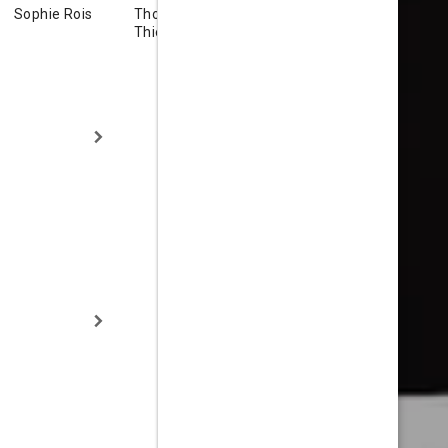
Sophie Rois
Thomas
Thorsten
William
Thieme
Merten
Coleman