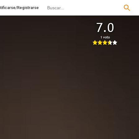
tificarse/Registrarse
7.0
1 voto