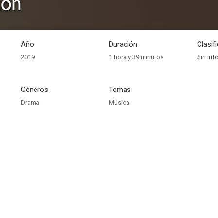
ión
Año
Duración
Clasif
2019
1 hora y 39 minutos
Sin inf
Géneros
Temas
Drama
Música