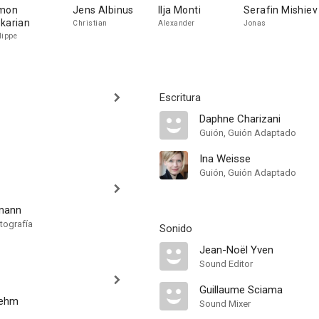
mon
Jens Albinus
Ilja Monti
Serafin Mishiev
karian
Christian
Alexander
Jonas
lippe
Escritura
Daphne Charizani
Guión, Guión Adaptado
Ina Weisse
Guión, Guión Adaptado
fmann
tografía
Sonido
Jean-Noël Yven
Sound Editor
Guillaume Sciama
oehm
Sound Mixer