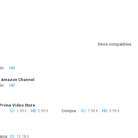
Sitios compatibles
ón:
HD
+ Amazon Channel
ón:
HD
rime Video Store
SD
1.99 €
HD
2.99 €
Compra:
SD
7.99 €
HD
9.99 €
sica:
SD
13.18 €