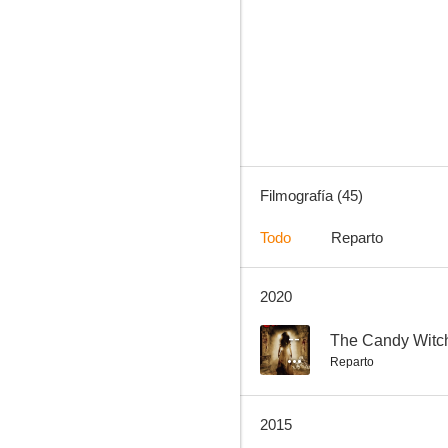
El sargento York
6.0
Filmografía (45)
Todo
Reparto
2020
La frágil voluntad
4.5
--
The Candy Witc
Reparto
2015