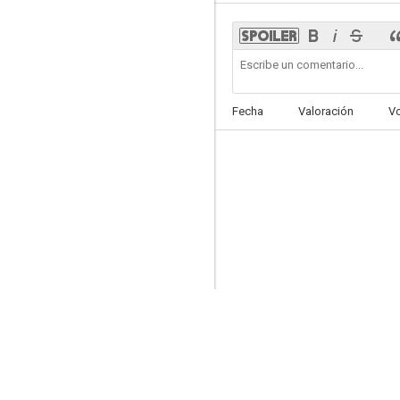
Shine on Harvest Moon
Fecha
Valoración
V
--
El señor Skeffington
--