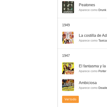
--
Peatones
Aparece como
Drunk 
El último mohicano
1949
--
7.2
La costilla de A
Aparece como
Taxicab
1947
6.3
El fantasma y la
Aparece como
Porter 
Con acento francés
--
Ambiciosa
--
Aparece como
Deade
Ver todo