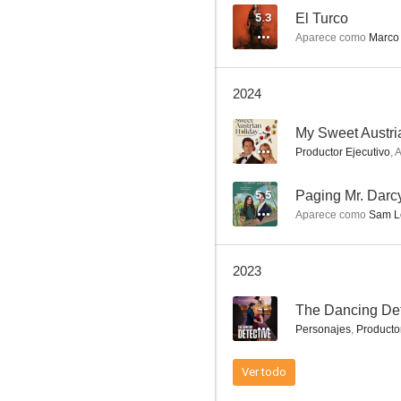
5.3
El Turco
Aparece como
Marco 
Miguel y William
2024
7.4
--
My Sweet Austri
Productor Ejecutivo
,
A
5.5
Paging Mr. Darc
Aparece como
Sam L
2023
Christopher and His Kind
--
6.4
Personajes
,
Producto
Ver todo