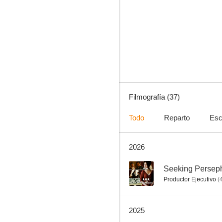
Sensación de vivir: La nueva generación
7.3
Filmografía (37)
Todo
Reparto
Esc
2026
Van Helsing
8.0
--
Seeking Persep
Productor Ejecutivo
(
2025