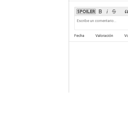
Requetecambio de princesa
Fecha
Valoración
V
6.0
Vals de Navidad
5.5