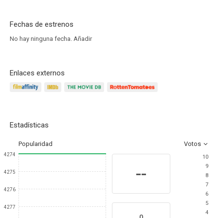
Fechas de estrenos
No hay ninguna fecha.
Añadir
Enlaces externos
Estadísticas
Popularidad
Votos
4274
10
9
--
4275
8
7
4276
6
5
4277
4
0