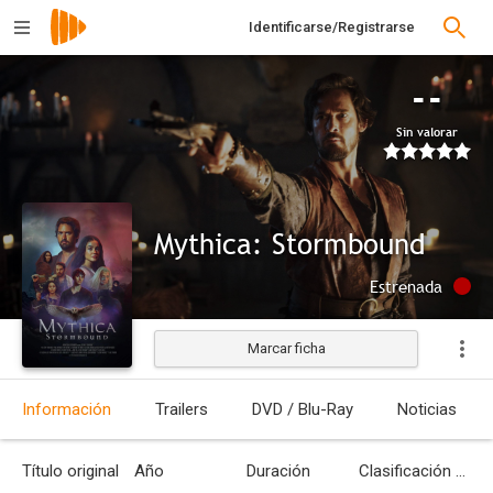
Identificarse/Registrarse
--
Sin valorar
Mythica: Stormbound
Estrenada
Marcar ficha
Información
Trailers
DVD / Blu-Ray
Noticias
Título original
Año
Duración
Clasificación por edades