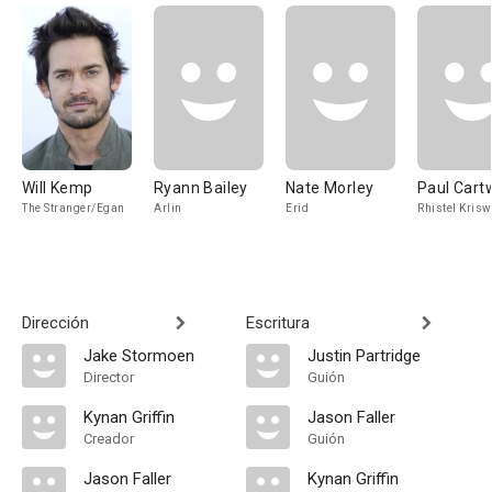
Will Kemp
Ryann Bailey
Nate Morley
Paul Cart
The Stranger/Egan
Arlin
Erid
Rhistel Kris
Dirección
Escritura
Jake Stormoen
Justin Partridge
Director
Guión
Kynan Griffin
Jason Faller
Creador
Guión
Jason Faller
Kynan Griffin