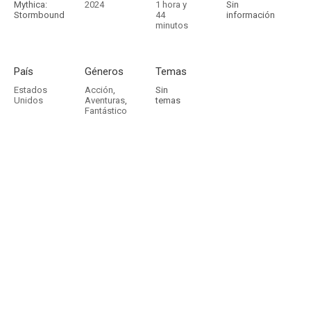
Mythica:
2024
1 hora y
Sin
Stormbound
44
información
minutos
País
Géneros
Temas
Estados
Acción
,
Sin
Unidos
Aventuras
,
temas
Fantástico