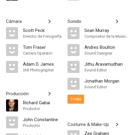
Cámara
Sonido
Scott Peck
Sean Murray
Director de Fotografía
Compositor de la Música Original, Música
Tom Fraser
Andres Boulton
Camera Operator
Sound Designer
Adam D. James
Jithu Aravamudhan
Still Photographer
Sound Editor
Jonathan Morgan
Sound Editor
Producción
1 más
Richard Gabai
Productor
John Constantine
Costume & Make-Up
Productor
Zee Graham