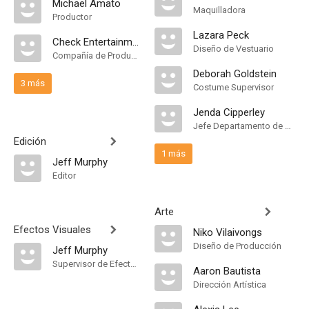
Michael Amato
Maquilladora
Productor
Lazara Peck
Check Entertainment
Diseño de Vestuario
Compañía de Produccion
Deborah Goldstein
3 más
Costume Supervisor
Jenda Cipperley
Jefe Departamento de Maquillaje
Edición
1 más
Jeff Murphy
Editor
Arte
Efectos Visuales
Niko Vilaivongs
Diseño de Producción
Jeff Murphy
Supervisor de Efectos Visuales
Aaron Bautista
Dirección Artística