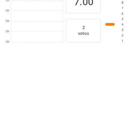
7.00
???
8
7
???
6
5
???
4
2
3
???
votos
2
1
???