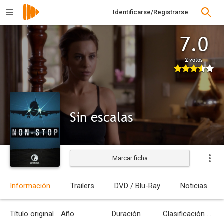
Identificarse/Registrarse
7.0
2 votos
Sin escalas
Marcar ficha
Estrenada
Información
Trailers
DVD / Blu-Ray
Noticias
Título original
Año
Duración
Clasificación por edades