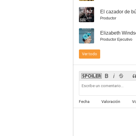
6.7
El cazador de bú
Productor
--
Elizabeth Winds
Ella, una joven china
Productor Ejecutivo
7.5
Ver todo
Fecha
Valoración
V
Hangar 10
7.0