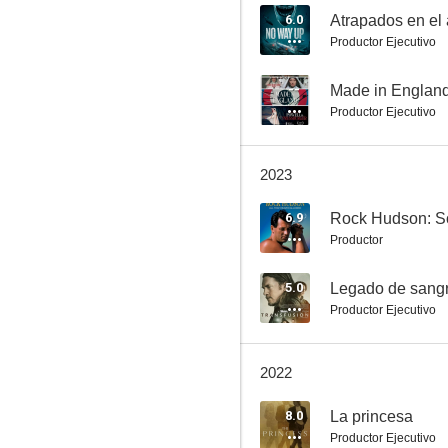
6.0
Atrapados en el
Productor Ejecutivo
Guns Akimbo
--
Made in Englan
Productor Ejecutivo
5.7
2023
6.9
Rock Hudson: Sól
Productor
5.0
Legado de sang
Productor Ejecutivo
Nación cautiva
8.0
2022
8.0
La princesa
Productor Ejecutivo