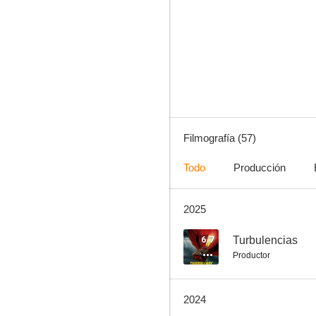
Filth, el sucio
6.7
Filmografía (57)
Todo
Producción
2025
A 47 metros
6.1
6.7
Turbulencias
Productor
2024