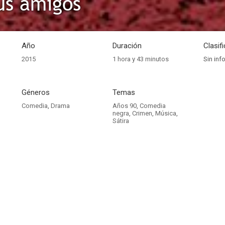
us amigos
Año
Duración
Clasif
2015
1 hora y 43 minutos
Sin inf
Géneros
Temas
Comedia
,
Drama
Años 90
,
Comedia
negra
,
Crimen
,
Música
,
Sátira