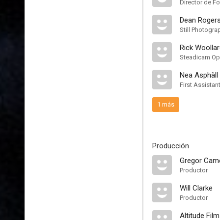
Director de Fo
Dean Roger
Still Photogra
Rick Woolla
Steadicam Op
Nea Asphäll
First Assista
1 más
Producción
Gregor Cam
Productor
Will Clarke
Productor
Altitude Fil