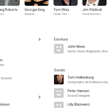
aig Roberts
Georgia King
Tom Riley
Jim Piddock
ren
Rebecca
Parker Hall
Derek Sommers
Escritura
John Niven
Guión, Guión Adaptado, Nov
on
sor
Sonido
Tom Holkenborg
t Director
Compositor de la Música Orig
Peter Hanson
Sound Designer
elsson
Lilly Blazewicz