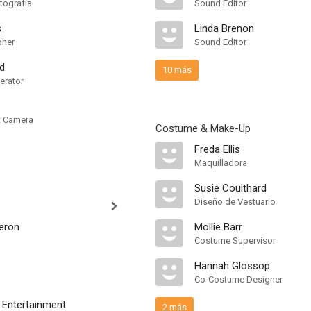
tografía
Sound Editor
s
Linda Brenon
pher
Sound Editor
rd
10 más
erator
nt Camera
Costume & Make-Up
Freda Ellis
Maquilladora
Susie Coulthard
Diseño de Vestuario
eron
Mollie Barr
Costume Supervisor
Hannah Glossop
Co-Costume Designer
m Entertainment
2 más