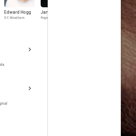
Edward Hogg
James Corden
Joseph Mawle
Dustin Dem
Burns
DC Woodham
Roger Waters
James Trellick
David Schnied
ela
inal