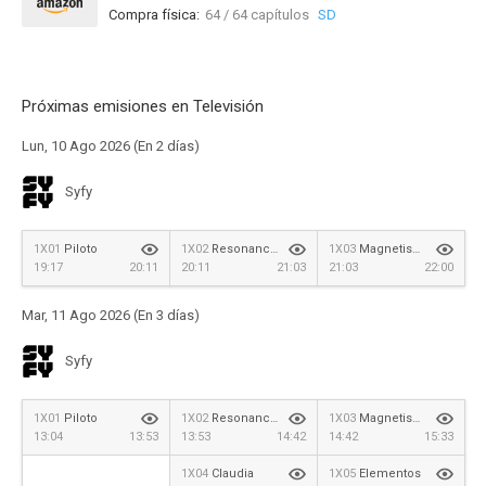
Compra física:
64 / 64 capítulos
SD
Próximas emisiones en Televisión
Lun, 10 Ago 2026 (En 2 días)
Syfy
1X01
Piloto
1X02
Resonancia musical
1X03
Magnetismo
19:17
20:11
20:11
21:03
21:03
22:00
Mar, 11 Ago 2026 (En 3 días)
Syfy
1X01
Piloto
1X02
Resonancia musical
1X03
Magnetismo
13:04
13:53
13:53
14:42
14:42
15:33
1X04
Claudia
1X05
Elementos