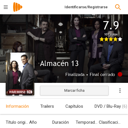
Identificarse/Registrarse
7.9
101 votos
Almacén 13
Finalizada • Final cerrado
Marcar ficha
Información
Trailers
Capítulos
DVD / Blu-Ray
(6)
Título original
Año
Duración
Temporadas
Clasificación por edades