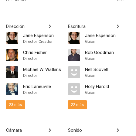
Pete Lattimer
Leena
Dirección
Escritura
Jane Espenson
Jane Espenson
Director, Creador
Guión
Chris Fisher
Bob Goodman
Director
Guión
Michael W. Watkins
Nell Scovell
Director
Guión
Eric Laneuville
Holly Harold
Director
Guión
23 más
22 más
Cámara
Sonido