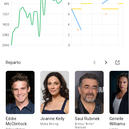
695
8
1257
6
1820
4
2382
2
2945
0
Reparto
Eddie
Joanne Kelly
Saul Rubinek
Genelle
McClintock
Williams
Myka Bering
Arthur "Artie"
Nielsen