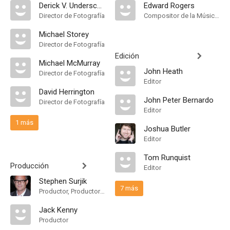
Derick V. Underschultz
Edward Rogers
Director de Fotografía
Compositor de la Música Original
Michael Storey
Director de Fotografía
Edición
Michael McMurray
John Heath
Director de Fotografía
Editor
David Herrington
John Peter Bernardo
Director de Fotografía
Editor
1 más
Joshua Butler
Editor
Tom Runquist
Producción
Editor
Stephen Surjik
7 más
Productor, Productor Supervisor
Jack Kenny
Productor