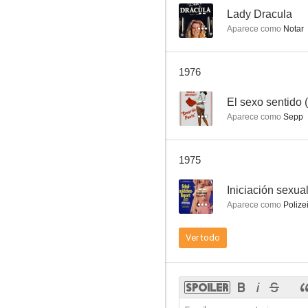
--
Lady Dracula
Aparece como
Notar
Auf der Alm da gibt's koa Sünd
1976
--
--
El sexo sentido 
Aparece como
Sepp
1975
--
Aparece como
Polizei
Lehrmädchen-Report
Ver todo