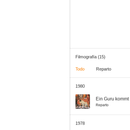
El triángulo de las desnudas
--
Filmografía (15)
Todo
Reparto
1980
Iniciación sexual de las adolescentes (Schoolgirl Report 9)
--
--
Ein Guru kommt
Reparto
1978