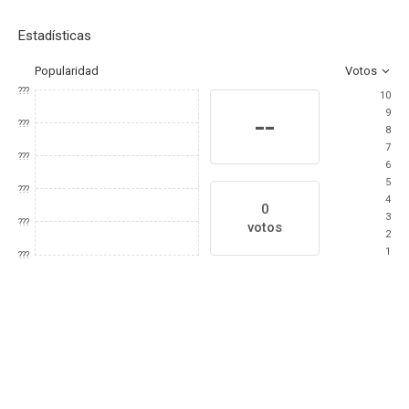
Estadísticas
Popularidad
Votos
???
10
9
--
???
8
7
???
6
5
???
4
0
3
???
votos
2
1
???