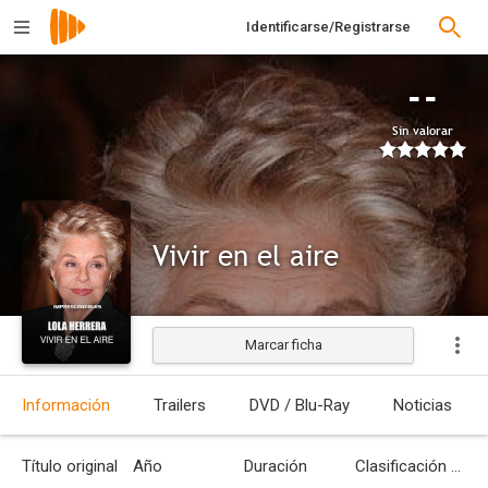
Identificarse/Registrarse
--
Sin valorar
Vivir en el aire
Marcar ficha
Información
Trailers
DVD / Blu-Ray
Noticias
Título original
Año
Duración
Clasificación por edades