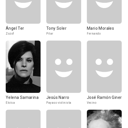
Ángel Ter
Tony Soler
Mario Morales
Zozof
Pilar
Fernando
Yelena Samarina
Jesús Narro
José Ramón Giner
Eloísa
Payaso violinista
Vecino