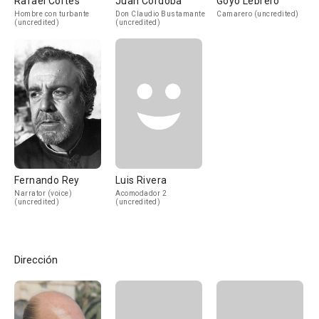
Rafael Cortés
Juan Córdoba
Goyo Lebrero
Hombre con turbante
Don Claudio Bustamante
Camarero (uncredited)
(uncredited)
(uncredited)
Fernando Rey
Luis Rivera
Narrator (voice)
Acomodador 2
(uncredited)
(uncredited)
Dirección