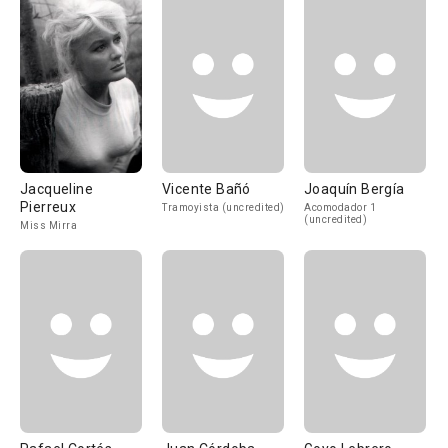
Jacqueline
Vicente Bañó
Joaquín Bergía
Pierreux
Tramoyista (uncredited)
Acomodador 1
(uncredited)
Miss Mirra