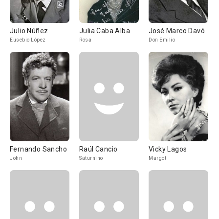
Julio Núñez
Julia Caba Alba
José Marco Davó
Eusebio López
Rosa
Don Emilio
Fernando Sancho
Raúl Cancio
Vicky Lagos
John
Saturnino
Margot