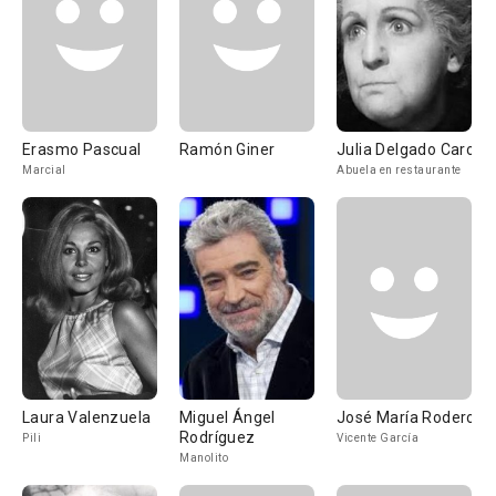
Erasmo Pascual
Ramón Giner
Julia Delgado Caro
Marcial
Abuela en restaurante
Laura Valenzuela
Miguel Ángel
José María Rodero
Rodríguez
Pili
Vicente García
Manolito