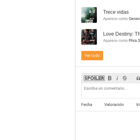
8.0
Trece vidas
Aparece como
Gener
--
Love Destiny: T
Elephant White
Aparece como
Phra S
5.7
Ver todo
Fecha
Valoración
V
Farang
4.0