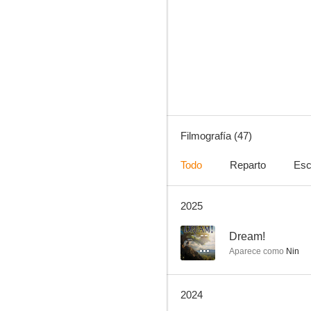
Resacón 2: ¡Ahora en Tailandia!
9.1
Filmografía (47)
Todo
Reparto
Esc
2025
Wanted
8.0
--
Dream!
Aparece como
Nin
2024