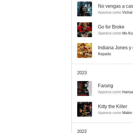
8.1
No vengas a ca
Aparece como
Vichai
Godspeed
--
Go for Broke
Aparece como
Mu Ku
7.0
--
Indiana Jones y 
Reparto
2023
5.7
Farang
Aparece como
Hansa
The White Storm
6.5
--
Kitty the Killer
Aparece como
Makin
2022