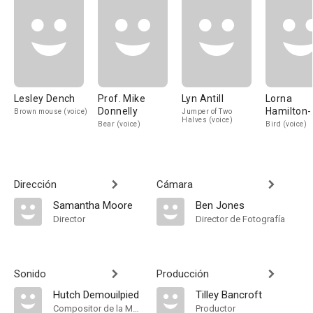
Lesley Dench
Prof. Mike
Lyn Antill
Lorna
Donnelly
Hamilton-
Brown mouse (voice)
Jumper of Two
Halves (voice)
Brown R.C
Bear (voice)
Bird (voice)
M.B.E
Dirección
Cámara
Samantha Moore
Ben Jones
Director
Director de Fotografía
Sonido
Producción
Hutch Demouilpied
Tilley Bancroft
Compositor de la Música Original
Productor