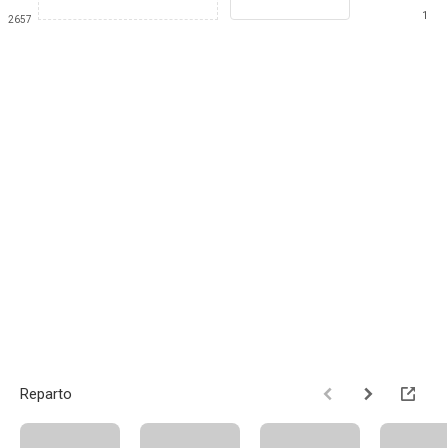
1
2657
Reparto