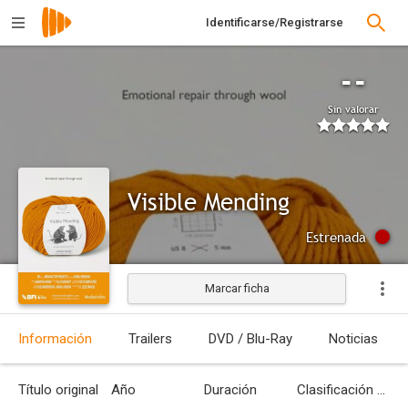
Identificarse/Registrarse
--
Sin valorar
Visible Mending
Estrenada
Marcar ficha
Información
Trailers
DVD / Blu-Ray
Noticias
Título original
Año
Duración
Clasificación por edades