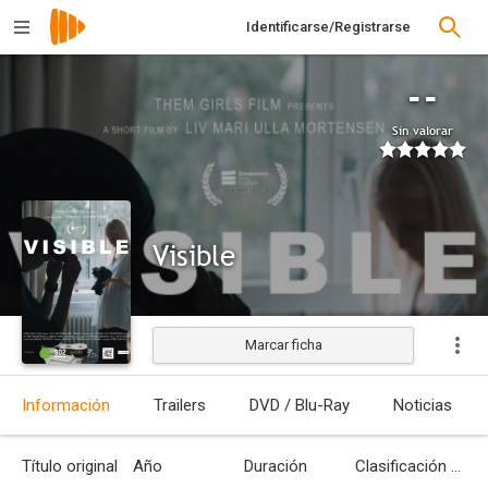
Identificarse/Registrarse
--
Sin valorar
Visible
Marcar ficha
Estrenada
Información
Trailers
DVD / Blu-Ray
Noticias
Título original
Año
Duración
Clasificación por edades