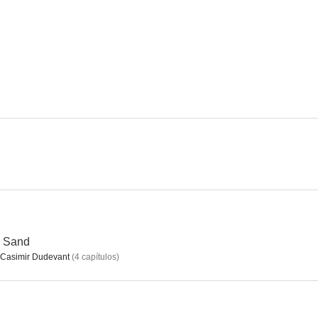
Mismatch
Los pequeños asesinatos de Agatha Christie
El arte del
6.4
6.3
Missions
Cambio de reinas
Diamantes 
--
--
e Sand
Casimir Dudevant
(
4
capítulos
)