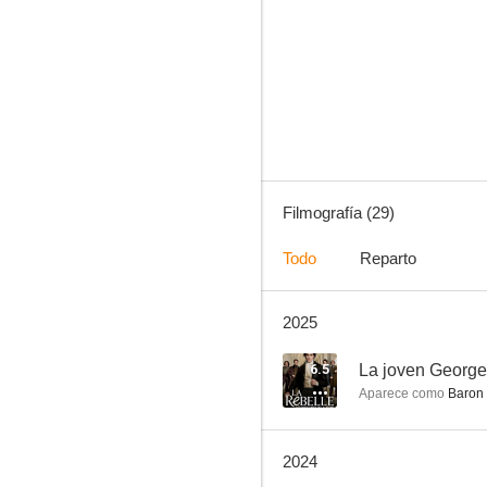
Cannes Confidential
6.5
Filmografía (29)
Todo
Reparto
2025
Mitos urbanos
--
6.5
La joven Georg
Aparece como
Baron 
2024