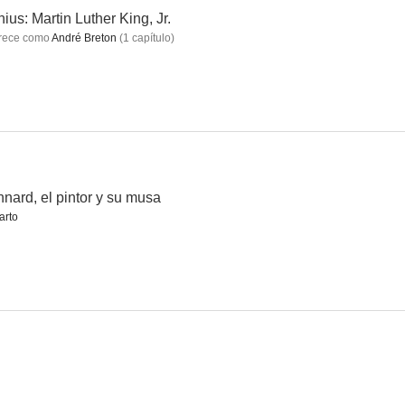
ius: Martin Luther King, Jr.
rece como
André Breton
(
1
capítulo
)
z
Mitos Urbanos: Samuel Beckett y André el Gigante
Une histoire banale
--
--
nard, el pintor y su musa
arto
logicus
Rencontre avec le dragon