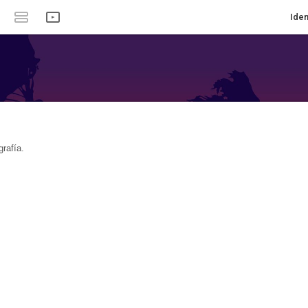
Iden
rafía.