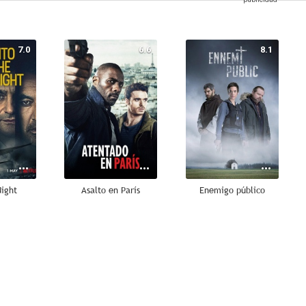
7.0
6.6
8.1
Night
Asalto en París
Enemigo público
6.9
6.5
6.5