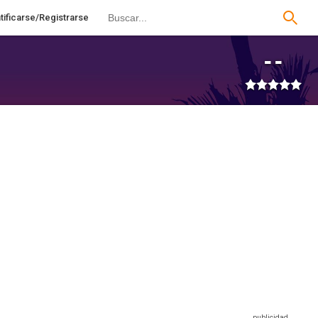
tificarse/Registrarse
--