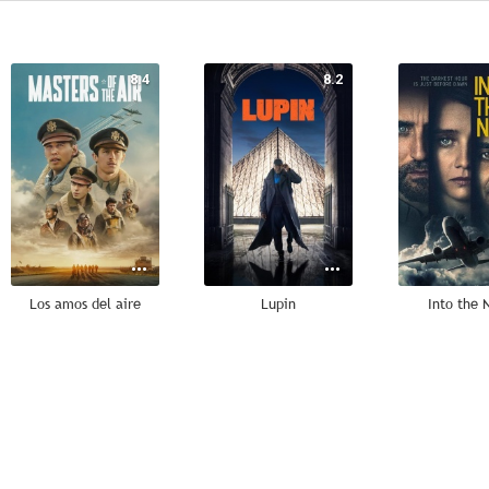
8.4
8.2
Los amos del aire
Lupin
Into the 
7.8
7.7