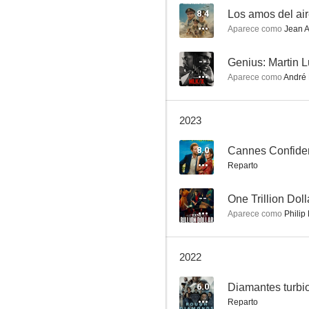
8.4
Los amos del ai
Aparece como
Jean A
Genius: Martin Luther King, Jr. y Malcolm X
--
Genius: Martin L
Aparece como
André 
--
2023
8.0
Cannes Confiden
Reparto
--
One Trillion Doll
Aparece como
Philip
Alias Caracalla, au coeur de la Résistance
2022
6.0
Diamantes turbi
Reparto