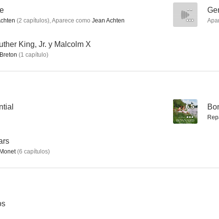
re
--
Gen
chten
(
2
capítulos
)
,
Aparece como
Jean Achten
Apa
One Trillion Dollars
Losers Revolution
Fuga
uther King, Jr. y Malcolm X
Breton
(
1
capítulo
)
--
--
tial
6.5
Bon
Rep
ars
 Monet
(
6
capítulos
)
Lulu, mujer desnuda
El misterio de la materia oscura
Homo Techno
os