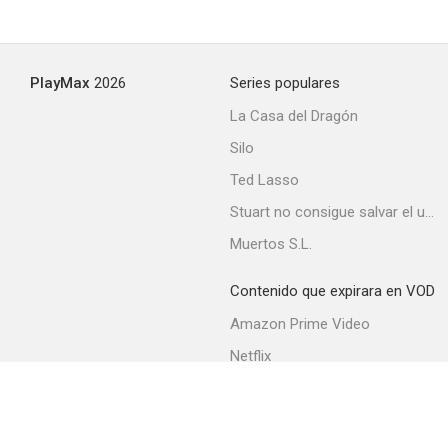
Summer Lover
PlayMax
2026
Series populares
--
La Casa del Dragón
Silo
Ted Lasso
Stuart no consigue salvar el universo
Muertos S.L.
Contenido que expirara en VOD
Beyond's Diary
Amazon Prime Video
--
Netflix
Filmin
Movistar+