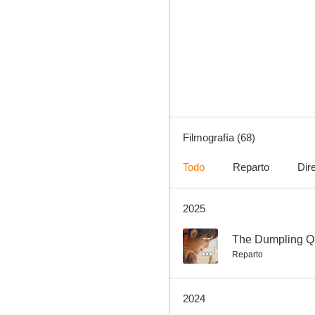
CJ7
5.5
Filmografía (68)
Todo
Reparto
Dir
2025
Desde Pekín con amor
--
--
The Dumpling 
Reparto
2024