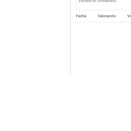
Fecha
Valoración
V
All My Goddess
--
Overheard 3
--