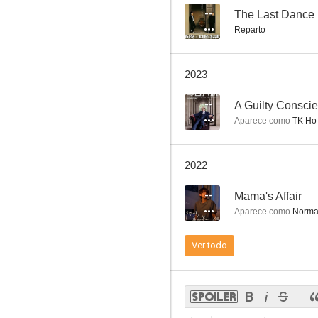
--
The Last Dance
Reparto
A Guilty Conscience
2023
--
--
A Guilty Consci
Aparece como
TK Ho
2022
--
Mama's Affair
Aparece como
Norm
Ready o/r Knot
Ver todo
--