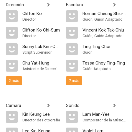
Dirección
Escritura
Clifton Ko
Roman Cheung Shiu-Lun
Director
Guión, Guión Adaptado
Clifton Ko Chi-Sum
Vincent Kok Tak-Chiu
Director
Guión, Guión Adaptado
Sunny Luk Kim-Ching
Ting Ting Choi
Script Supervisor
Guión
Chu Yat-Hung
Tessa Choy Ting-Ting
Asistente de Dirección
Guión Adaptado
2 más
7 más
Cámara
Sonido
Kin Keung Lee
Lam Man-Yee
Director de Fotografía
Compositor de la Música Original
Lee Kin-Keung
Violet Lam