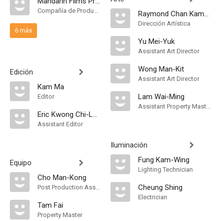
Mandarin Films Production Company
Compañía de Produccion
Raymond Chan Kam-Ho
Dirección Artística
6 más
Yu Mei-Yuk
Assistant Art Director
Wong Man-Kit
Edición
Assistant Art Director
Kam Ma
Lam Wai-Ming
Editor
Assistant Property Master
Eric Kwong Chi-Leung
Assistant Editor
Iluminación
Fung Kam-Wing
Equipo
Lighting Technician
Cho Man-Kong
Cheung Shing
Post Production Assistant
Electrician
Tam Fai
Property Master