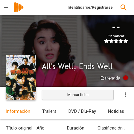
Identificarse/Registrarse
--
Sin valorar
All's Well, Ends Well
Estrenada
Marcar ficha
Información
Trailers
DVD / Blu-Ray
Noticias
Título original
Año
Duración
Clasificación por edades