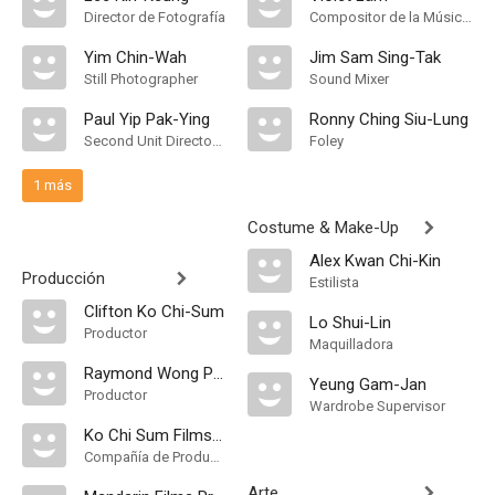
Director de Fotografía
Compositor de la Música Original
Yim Chin-Wah
Jim Sam Sing-Tak
Still Photographer
Sound Mixer
Paul Yip Pak-Ying
Ronny Ching Siu-Lung
Second Unit Director of Photography
Foley
1 más
Costume & Make-Up
Alex Kwan Chi-Kin
Producción
Estilista
Clifton Ko Chi-Sum
Lo Shui-Lin
Productor
Maquilladora
Raymond Wong Pak-Ming
Yeung Gam-Jan
Productor
Wardrobe Supervisor
Ko Chi Sum Films Company Limited
Compañía de Produccion
Arte