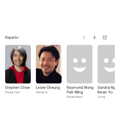
Reparto
Stephen Chow
Leslie Cheung
Raymond Wong
Sandra N
Pak-Ming
Kwan-Yu
Shang Foon
Shang So
Shang Moon
Ching