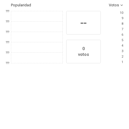
Popularidad
Votos
???
10
9
--
???
8
7
???
6
5
???
4
0
3
???
votos
2
1
???