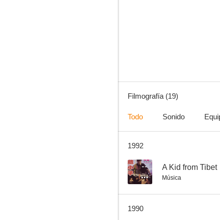
All's Well, Ends Well
--
Filmografía (19)
Todo
Sonido
Equi
1992
On the Run
--
--
A Kid from Tibet
Música
1990