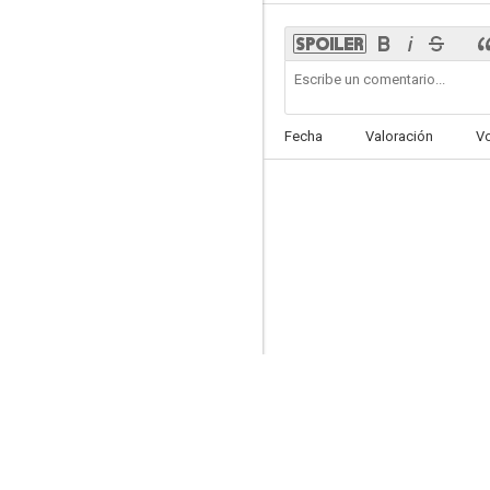
Aquel día, en la playa
Fecha
Valoración
V
--
La historia de Woo Viet