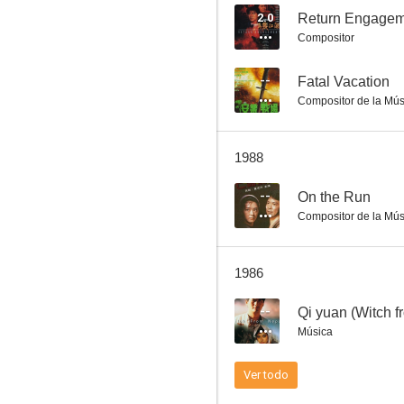
2.0
Return Engagem
Compositor
Lucky Stars Go Places
--
Fatal Vacation
Compositor de la Mús
--
1988
--
On the Run
Compositor de la Mús
1986
Heart of the Dragon (TV Series)
--
Qi yuan (Witch f
--
Música
Ver todo