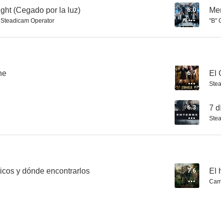
ight (Cegado por la luz)
6.0
Men
,
Steadicam Operator
"B" 
Las chicas del calendario
Quills
The Damned
6.1
5.9
ne
6.7
El 
Ste
6.3
7 d
Stea
Below
Un desastre de altura
Código de 
icos y dónde encontrarlos
7.6
El 
Cam