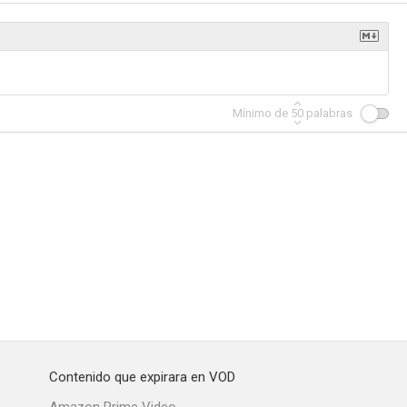
Mínimo de
50
palabras
Contenido que expirara en VOD