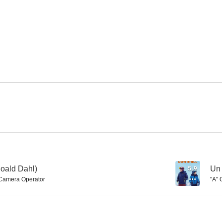
Sherlock Holmes: Juego de Sombras (Sherlock Holmes 2)
El hogar de Miss Peregrine para niños peculiares
6.4
6.1
Aniquilación
Las Brujas (de Roald Dahl)
7.1
7.0
Roald Dahl)
5.9
Un 
Camera Operator
"A" 