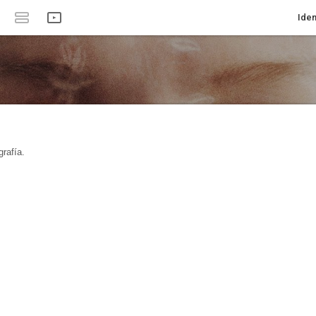
Iden
rafía.