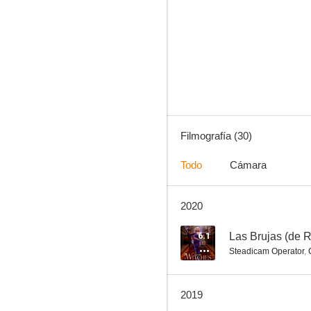
Sweeney Todd: El barbero diabólico de la calle Fleet
6.5
Filmografía (30)
Todo
Cámara
2020
Blancanieves y la leyenda del cazador
7.3
6.1
Las Brujas (de 
Steadicam Operator
,
2019