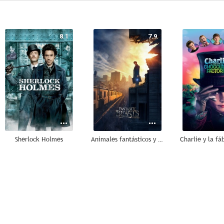
8.1
7.9
Sherlock Holmes
Animales fantásticos y dónde encontrarlos
7.6
7.6