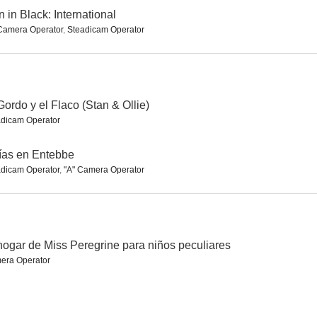
 in Black: International
Camera Operator
,
Steadicam Operator
 United
El Gordo y el Flaco (Stan & Ollie)
The Invisible Woman (La mujer invisible)
5.9
--
--
Gordo y el Flaco (Stan & Ollie)
adicam Operator
ías en Entebbe
dicam Operator
,
"A" Camera Operator
defensa
Mi corazón
Funny Man
hogar de Miss Peregrine para niños peculiares
era Operator