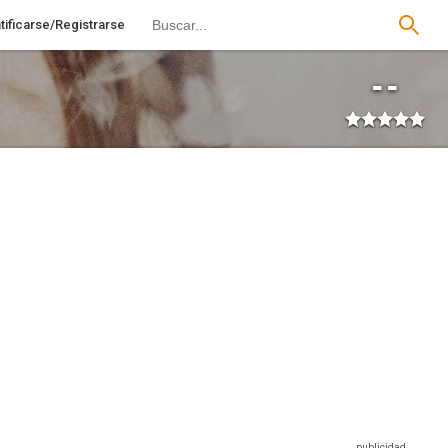
tificarse/Registrarse
--