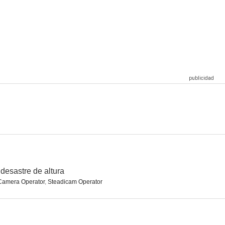
El nuevo exótico Hotel Marigold
Noche en el museo: El secreto del faraón
El rey Arturo
6.0
7.3
7.3
Men in Black: International
The Faktory
Un día inesperado
6.9
6.7
6.3
desastre de altura
Camera Operator
,
Steadicam Operator