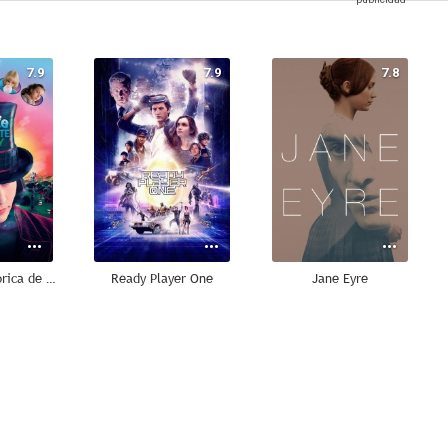
7.9
7.9
7.8
Charlie y la fábrica de chocolate
Ready Player One
Jane Eyre
7.3
7.0
6.6