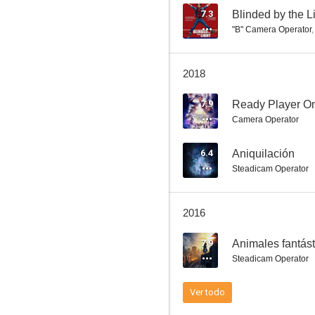
7.3
Blinded by the L
"B" Camera Operator
Blinded by the Light (Cegado por la luz)
2018
6.3
7.9
Ready Player O
Camera Operator
6.4
Aniquilación
Steadicam Operator
2016
7 días en Entebbe
7.9
Animales fantást
Steadicam Operator
Ver todo