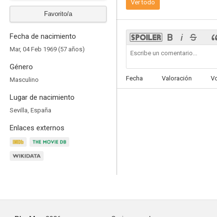
Ver todo
6.7
Favorito/a
Fecha de nacimiento
Mar, 04 Feb 1969 (57 años)
Género
Fecha
Valoración
V
Masculino
Lugar de nacimiento
Carne de neón
Sevilla, España
--
Enlaces externos