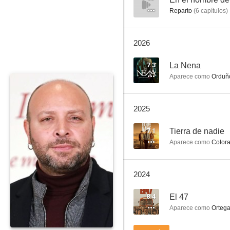
Reparto
(
6
capítulos
)
2026
7.3
La Nena
Aparece como
Orduñ
The Pelayos
2025
8.0
7.1
Tierra de nadie
Aparece como
Color
2024
8.4
El 47
Aparece como
Orteg
Intemperie