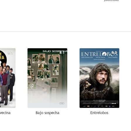
8.1
8.1
8.0
vecina
Bajo sospecha
Entrelobos
7.4
7.3
7.3