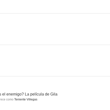
o
Cuerpo de élite
Padre Coraje
7.3
7.2
6.7
 el enemigo? La película de Gila
rece como
Teniente Villegas
na
Express
14 de abril. La República