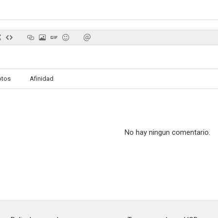
6.4
6.0
otos
Afinidad
La noche de los girasoles
Carne de neón
Antes de l
--
--
No hay ningun comentario.