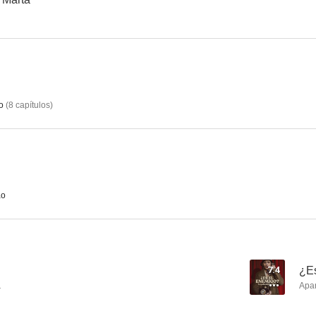
o
(
8
capítulos
)
7 vírgenes
La sombra de la ley
Tu hij
7.4
7.4
ao
7.4
¿Es
a
Apa
La red púrpura
Malaka
La Ne