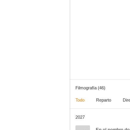
Crematorio
7.1
Filmografía (46)
Todo
Reparto
Dir
2027
Tierra de nadie
6.6
--
En el nombre de