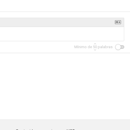
5.9
5.6
--
Mínimo de
50
palabras
a quema
Érase una vez en Euskadi
En el nombre de Marta
--
--
--