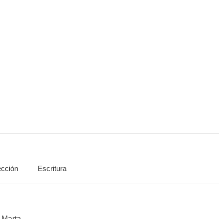
Celda 211
Con el culo al aire
7.1
7.0
ección
Escritura
Adiós
Asesinos inocentes
La novia g
6.6
6.4
 Marta