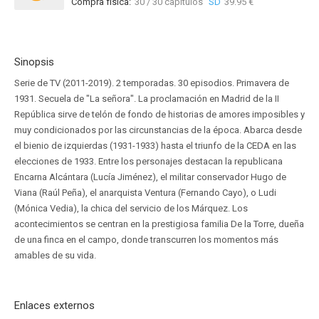
Compra física:
30 / 30 capítulos
SD
39.95 €
Sinopsis
Serie de TV (2011-2019). 2 temporadas. 30 episodios. Primavera de
1931. Secuela de "La señora". La proclamación en Madrid de la II
República sirve de telón de fondo de historias de amores imposibles y
muy condicionados por las circunstancias de la época. Abarca desde
el bienio de izquierdas (1931-1933) hasta el triunfo de la CEDA en las
elecciones de 1933. Entre los personajes destacan la republicana
Encarna Alcántara (Lucía Jiménez), el militar conservador Hugo de
Viana (Raúl Peña), el anarquista Ventura (Fernando Cayo), o Ludi
(Mónica Vedia), la chica del servicio de los Márquez. Los
acontecimientos se centran en la prestigiosa familia De la Torre, dueña
de una finca en el campo, donde transcurren los momentos más
amables de su vida.
Enlaces externos