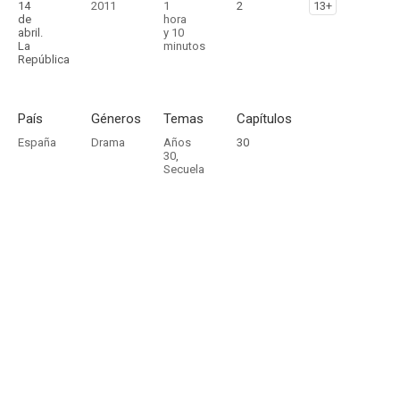
14
2011
1
2
13+
de
hora
abril.
y 10
La
minutos
República
País
Géneros
Temas
Capítulos
España
Drama
Años
30
30
,
Secuela