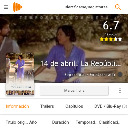
Identificarse/Registrarse
6.7
12 votos
14 de abril. La República
Cancelada • Final cerrado
Marcar ficha
Información
Trailers
Capítulos
DVD / Blu-Ray
(3)
Título original
Año
Duración
Temporadas
Clasificación por edades