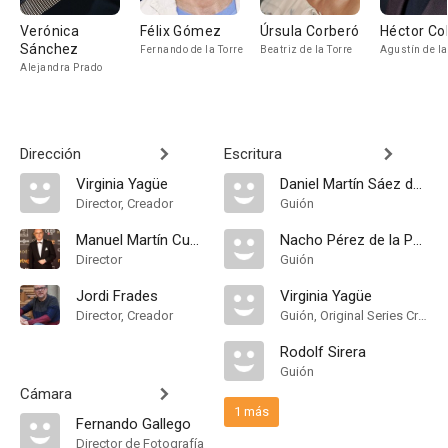
Verónica
Félix Gómez
Úrsula Corberó
Héctor C
Sánchez
Fernando de la Torre
Beatriz de la Torre
Agustín de la
Alejandra Prado
Dirección
Escritura
Virginia Yagüe
Daniel Martín Sáez de Parayuelo
Director, Creador
Guión
Manuel Martín Cuenca
Nacho Pérez de la Paz
Director
Guión
Jordi Frades
Virginia Yagüe
Director, Creador
Guión, Original Series Creator
Rodolf Sirera
Guión
Cámara
1 más
Fernando Gallego
Director de Fotografía