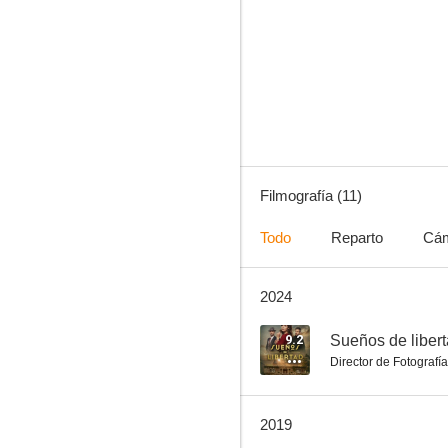
Ciudadano Fernando Gallego: Baila o muere
6.7
Filmografía (11)
Todo
Reparto
Cá
2024
14 de abril. La República
5.8
9.2
Sueños de liber
Director de Fotografía
2019