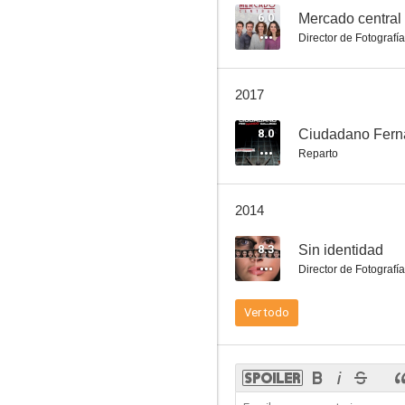
6.0
Mercado central
Director de Fotografía
700 euros, diario secreto de una call girl
2017
8.0
Ciudadano Ferna
Reparto
2014
8.3
Sin identidad
Director de Fotografía
Ver todo