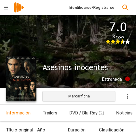
Identificarse/Registrarse
7.0
40 votos
Asesinos inocentes
Estrenada
Marcar ficha
Información
Trailers
DVD / Blu-Ray
(2)
Noticias
Título original
Año
Duración
Clasificación por edades