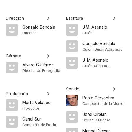
Dirección
Escritura
Gonzalo Bendala
J.M. Asensio
Director
Guión
Gonzalo Bendala
Guión, Guión Adaptado
Cámara
J. M. Asensio
Álvaro Gutiérrez
Guión Adaptado
Director de Fotografía
Sonido
Producción
Pablo Cervantes
Marta Velasco
Compositor de la Música Original
Productor
Jordi Cirbián
Canal Sur
Sound Designer
Compañía de Produccion
Marisol Nievas