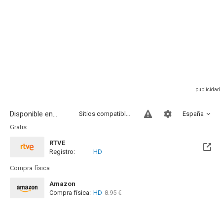
Disponible en...
Sitios compatibles
España
Gratis
RTVE
Registro:
HD
Disponible hasta el Vie, 02 Feb 2029 (Quedan 2 años)
Compra física
Amazon
Compra física:
HD
8.95 €