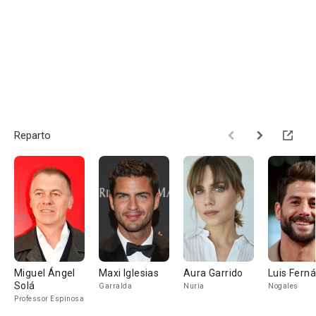
Reparto
Miguel Ángel
Maxi Iglesias
Aura Garrido
Luis Fern
Solá
Garralda
Nuria
Nogales
Professor Espinosa