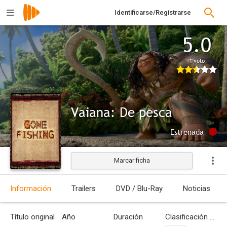
Identificarse/Registrarse
5.0
1 voto
Vaiana: De pesca
Estrenada
Marcar ficha
Información
Trailers
DVD / Blu-Ray
Noticias
Título original
Año
Duración
Clasificación por edades