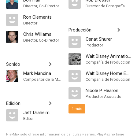
Don Hall
Rob Dressel
Director, Co-Director
Director de Fotografía
Ron Clements
Director
Producción
Chris Williams
Osnat Shurer
Director, Co-Director
Productor
Walt Disney Animation Studios
Compañía de Produccion
Sonido
Mark Mancina
Walt Disney Home Entertainment
Compositor de la Música Original
Compañía de Produccion
Nicole P. Hearon
Productor Asociado
Edición
1 más
Jeff Draheim
Editor
PlayMax solo ofrece información de películas y series, PlayMax no tiene