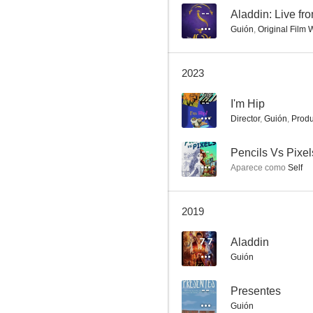
--
Aladdin: Live fr
Guión
,
Original Film W
Basil, el ratón superdetective
2023
7.6
--
I'm Hip
Director
,
Guión
,
Produ
--
Pencils Vs Pixel
Aparece como
Self
2019
Aladdin
7.7
Aladdin
6.3
Guión
--
Presentes
Guión