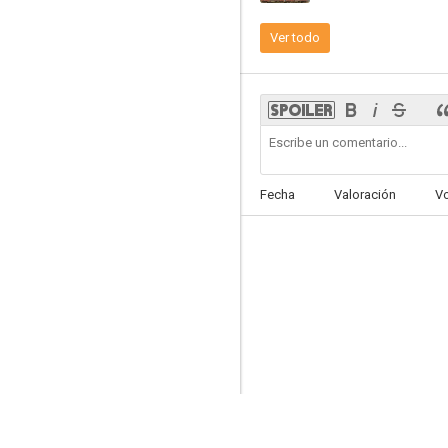
Ver todo
Howard
4.3
Fecha
Valoración
V
El maravilloso mundo de Disney presenta: ¡La sirenita en directo!
--