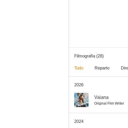
El planeta del tesoro
7.7
Filmografía (28)
Todo
Reparto
Dir
2026
Aladdin
7.1
6.8
Vaiana
Original Film Writer
2024