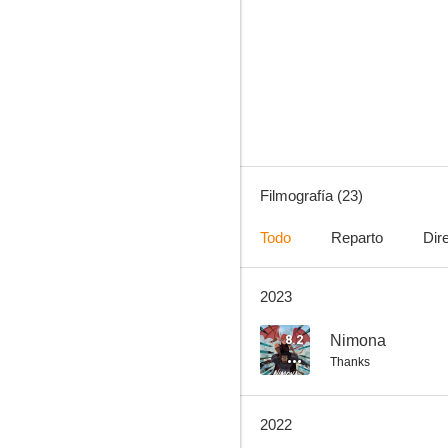
Nimona
7.6
Filmografía (23)
Todo
Reparto
Dir
2023
El emperador y sus locuras
7.1
8.2
Nimona
Thanks
2022