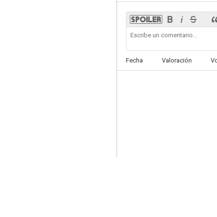
Érase una vez un muñeco de nieve
Fecha
Valoración
V
5.0
Vaiana: De pesca
--