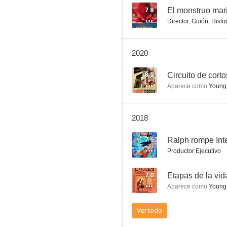
7.8
El monstruo mar
Director
,
Guión
,
Histo
Frozen Fever
2020
6.6
8.9
Circuito de corto
Aparece como
Young 
2018
7.6
Ralph rompe Int
Productor Ejecutivo
El emperador y sus locuras 2: La gran aventura de Kronk
7.0
Etapas de la vid
7.8
Aparece como
Young 
Ver todo