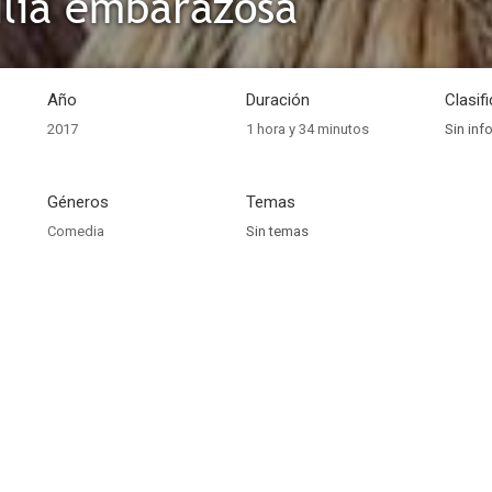
lia embarazosa
Año
Duración
Clasif
2017
1 hora y 34 minutos
Sin inf
Géneros
Temas
Comedia
Sin temas