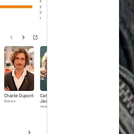
4
3
2
1
Charlie Dupont
Catherine
Michaël Dichter
Olivia Côte
Jacob
Romain
Louis
Cécile
Irène