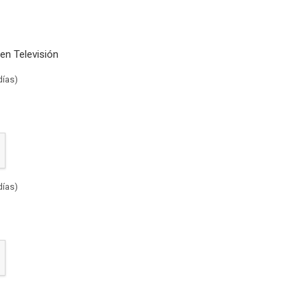
en Televisión
días)
días)