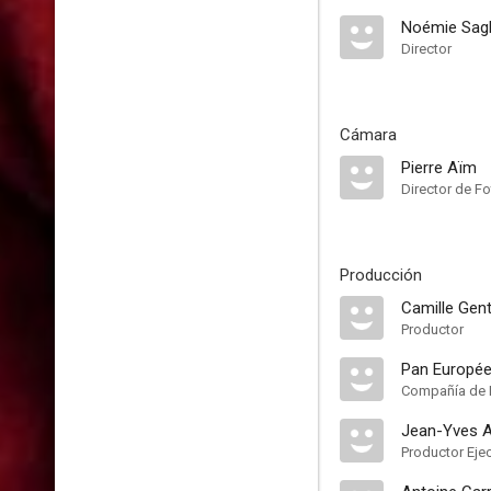
Noémie Sagl
Director
Cámara
Pierre Aïm
Director de Fo
Producción
Camille Gen
Productor
Pan Europée
Compañía de 
Jean-Yves A
Productor Eje