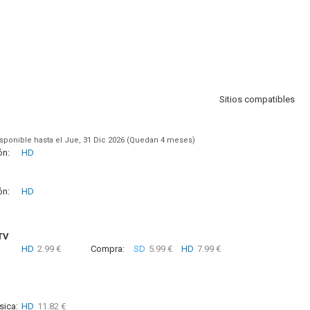
Sitios compatibles
sponible hasta el Jue, 31 Dic 2026 (Quedan 4 meses)
ón:
HD
ón:
HD
TV
HD
2.99 €
Compra:
SD
5.99 €
HD
7.99 €
sica:
HD
11.82 €