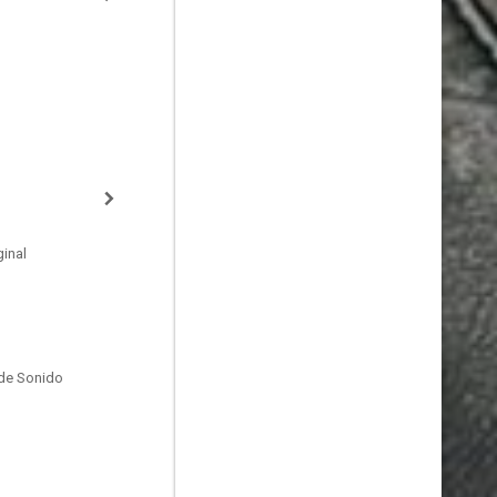
inal
de Sonido