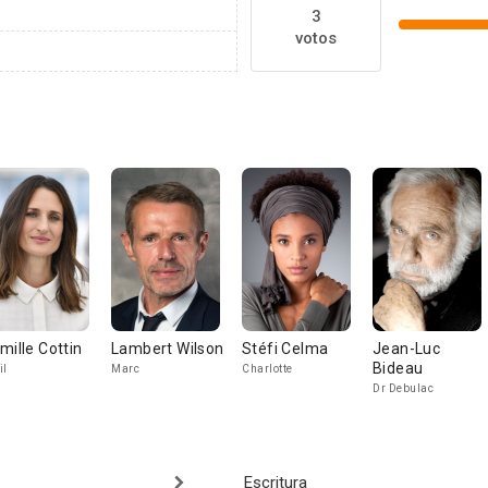
3
votos
mille Cottin
Lambert Wilson
Stéfi Celma
Jean-Luc
Bideau
il
Marc
Charlotte
Dr Debulac
Escritura