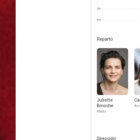
???
???
Reparto
Juliette
Ca
Binoche
Avr
Mado
Dirección