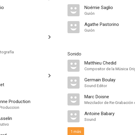
io
Noémie Saglio
Guión
Agathe Pastorino
Guión
tografía
Sonido
Matthieu Chedid
Compositor de la Música Orig
Germain Boulay
tet
Sound Editor
Marc Doisne
nne Production
Mezclador de Re-Grabación 
Produccion
Antoine Babary
sselin
Sound
cutivo
1 más