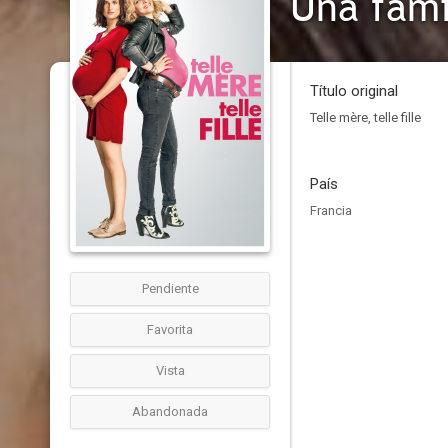
Una fami
Título original
Telle mère, telle fille
País
Francia
Pendiente
Favorita
Vista
Abandonada