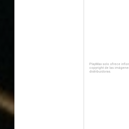
PlayMax solo ofrece inform
copyright de las imágenes
distribuidoras.