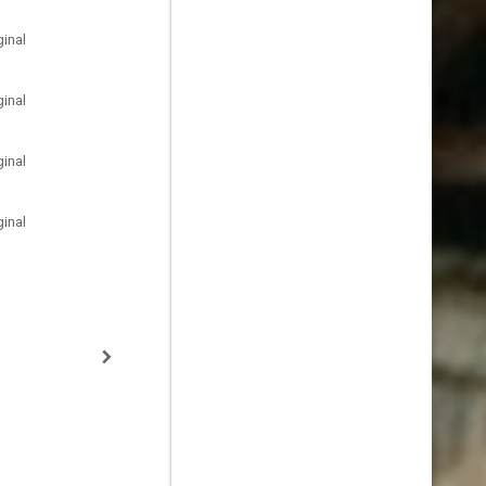
inal
inal
inal
inal