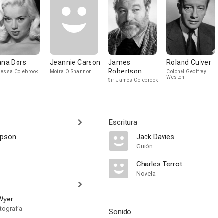
ana Dors
Jeannie Carson
James
Roland Culver
Robertson
essa Colebrook
Moira O'Shannon
Colonel Geoffrey
Weston
Justice
Sir James Colebrook
Escritura
mpson
Jack Davies
Guión
Charles Terrot
Novela
Wyer
tografía
Sonido