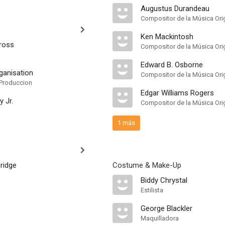
Augustus Durandeau
Compositor de la Música Orig
Ken Mackintosh
ross
Compositor de la Música Orig
Edward B. Osborne
ganisation
Compositor de la Música Orig
Produccion
Edgar Williams Rogers
 Jr.
Compositor de la Música Orig
1 más
ridge
Costume & Make-Up
Biddy Chrystal
Estilista
George Blackler
Maquilladora