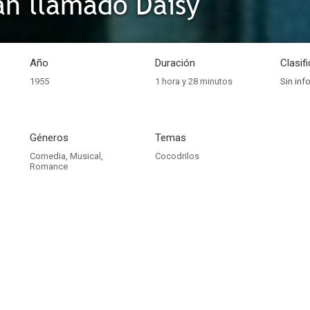
n llamado Daisy
Año
Duración
Clasif
1955
1 hora y 28 minutos
Sin inf
Géneros
Temas
Comedia
,
Musical
,
Cocodrilos
Romance