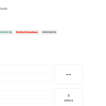
ñadir
--
0
votos