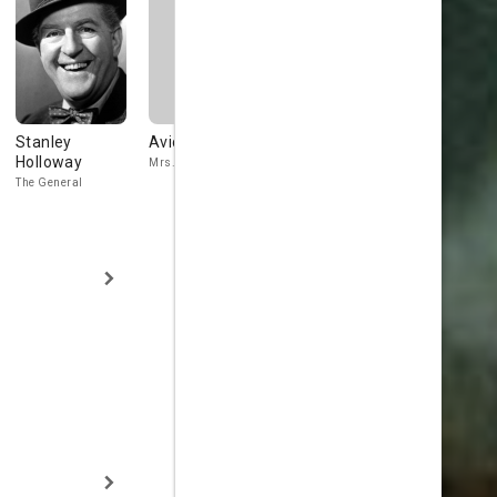
Stanley
Avice Landone
Richard Wattis
Stephen B
Holloway
Mrs. Weston
Hoskins
Albert O'Shan
The General