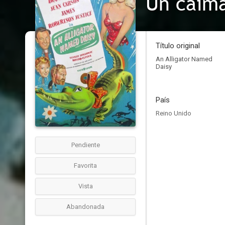
Un caimá
Título original
An Alligator Named
Daisy
País
Reino Unido
Pendiente
Favorita
Vista
Abandonada