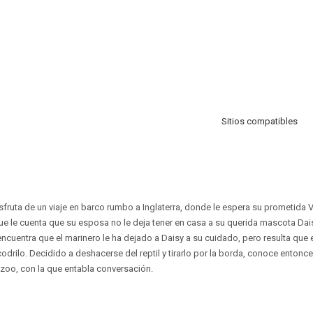
Sitios compatibles
isfruta de un viaje en barco rumbo a Inglaterra, donde le espera su prometida 
e le cuenta que su esposa no le deja tener en casa a su querida mascota Daisy
encuentra que el marinero le ha dejado a Daisy a su cuidado, pero resulta que e
rilo. Decidido a deshacerse del reptil y tirarlo por la borda, conoce entonc
zoo, con la que entabla conversación.