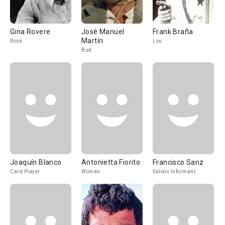
Gina Rovere
José Manuel
Frank Braña
Martín
Rose
Lou
Bud
Joaquín Blanco
Antonietta Fiorito
Francisco Sanz
Card Player
Woman
Saloon Informant