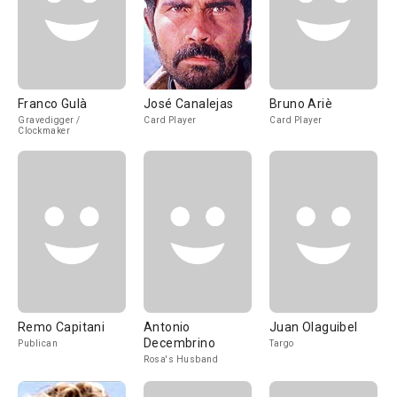
Franco Gulà
José Canalejas
Bruno Ariè
Gravedigger /
Card Player
Card Player
Clockmaker
Remo Capitani
Antonio
Juan Olaguibel
Decembrino
Publican
Targo
Rosa's Husband