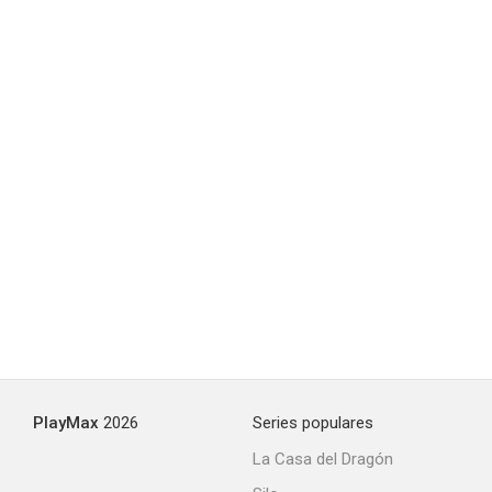
La carabina de plata
--
PlayMax
2026
Series populares
La Casa del Dragón
Siete Mares a Calais