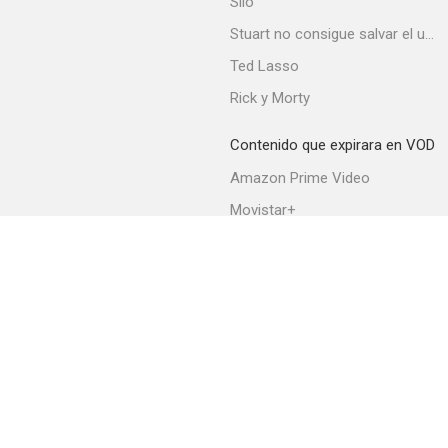
Silo
--
Stuart no consigue salvar el universo
Ted Lasso
Rick y Morty
Contenido que expirara en VOD
Amazon Prime Video
Movistar+
Cartago en llamas
Netflix
--
Filmin
HBO Max
Acerca de PlayMax
Apps
API
Términos y Condiciones