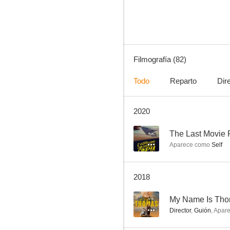
7.9
Filmografía (82)
Todo
Reparto
Dir
2020
Y en Nochebuena... ¡se armó el belén!
7.7
--
The Last Movie 
Aparece como
Self
2018
--
My Name Is Th
Director
,
Guión
,
Apar