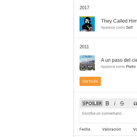
El genio
2017
7.5
--
They Called Hi
Aparece como
Self
2011
10
A un paso del ci
Aparece como
Pietro
El Superpoderoso
Ver todo
7.1
Fecha
Valoración
V