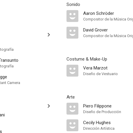
Sonido
Aaron Schröder
Compositor de la Música Orig
David Grover
Compositor de la Música Orig
tografía
Costume & Make-Up
Transunto
tografía
Vera Marzot
Diseño de Vestuario
egge
tant Camera
Arte
Piero Filippone
Diseño de Producción
ani
Cecily Hughes
Dirección Artística
s