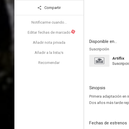
Compartir
Notificarme cuando...
N
Editar fechas de marcado
Disponible en...
Añadir nota privada
Suscripción
Añadir a la lista/s
Artiflix
Recomendar
Suscripci
Sinopsis
Primera adaptación en i
Dos años más tarde rep
Fechas de estrenos