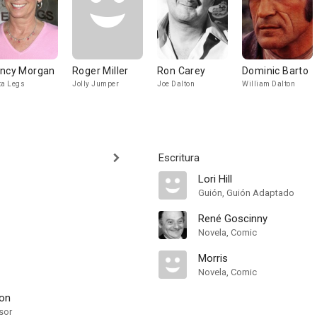
ncy Morgan
Roger Miller
Ron Carey
Dominic Barto
ta Legs
Jolly Jumper
Joe Dalton
William Dalton
Escritura
Lori Hill
Guión, Guión Adaptado
René Goscinny
Novela, Comic
Morris
Novela, Comic
on
sor