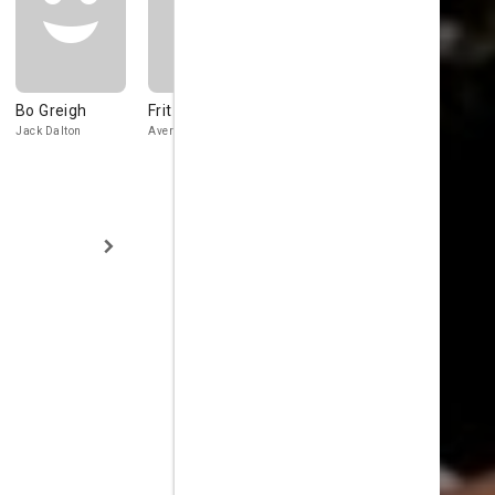
Bo Greigh
Fritz Sperberg
Arsenio
Neil Summ
Trinidad
Jack Dalton
Averell Dalton
Deputy Virgil
Ming Li Fu