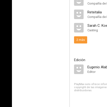
Compañía de 
Reteitalia
Compañía de 
Sarah C. Ko
Casting
2 más
Edición
Eugenio Ala
Editor
PlayMax solo ofrece inform
copyright de las imágenes
distribuidoras.