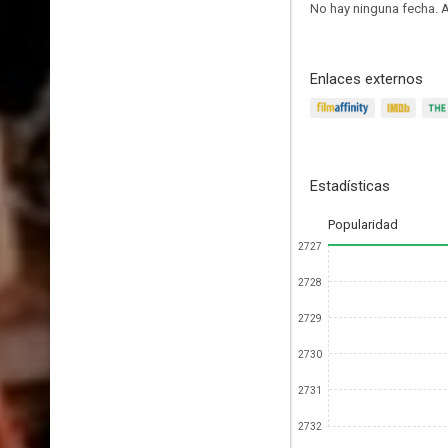
No hay ninguna fecha.
A
Enlaces externos
Estadísticas
Popularidad
2727
2728
2729
2730
2731
2732