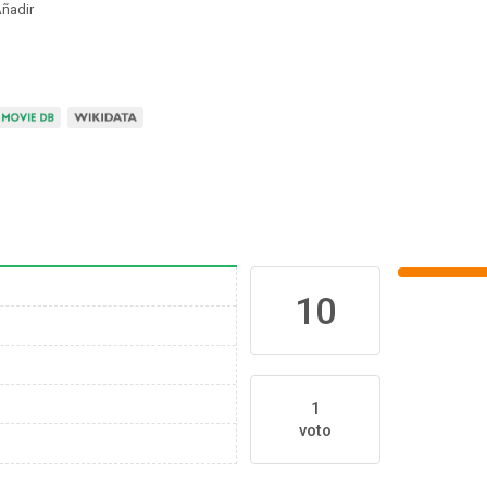
ñadir
10
1
voto