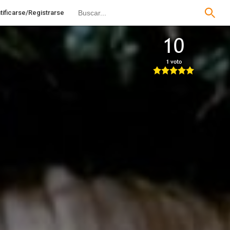
tificarse/Registrarse
10
1 voto