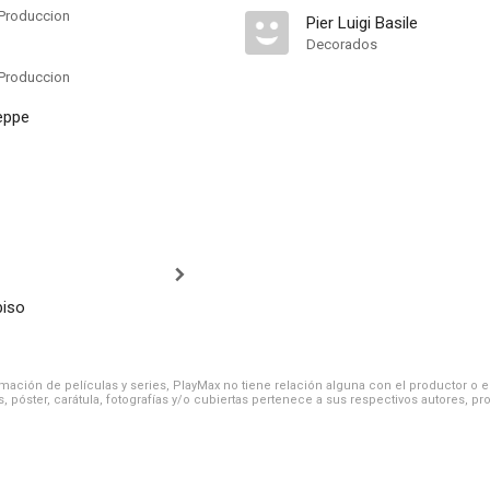
Produccion
Pier Luigi Basile
Decorados
Produccion
eppe
biso
ación de películas y series, PlayMax no tiene relación alguna con el productor o el d
, póster, carátula, fotografías y/o cubiertas pertenece a sus respectivos autores, pr