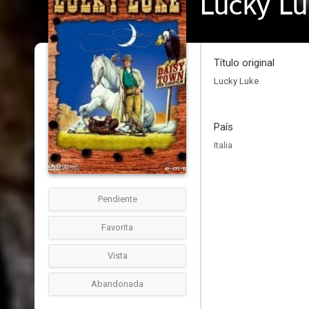
Lucky L
Título original
Lucky Luke
País
Italia
Pendiente
Favorita
Vista
Abandonada