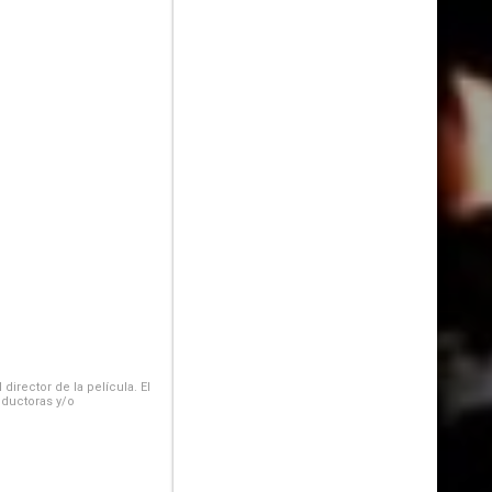
irector de la película. El
oductoras y/o