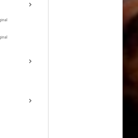
inal
inal