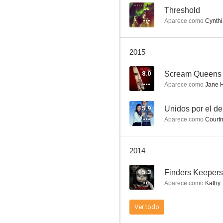
--
Threshold
Aparece como
Cynthi
Needle
2015
--
8.0
Scream Queens
Aparece como
Jane H
5.9
Unidos por el de
Aparece como
Courtn
2014
Threshold
5.3
Finders Keepers
--
Aparece como
Kathy
Ver todo