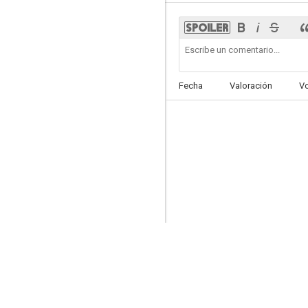
I Got a Rocket!
Fecha
Valoración
V