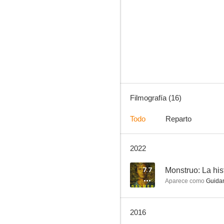
Asesinato justo
7.9
Filmografía (16)
Todo
Reparto
2022
The New Normal
7.0
7.7
Monstruo: La his
Aparece como
Guidan
2016