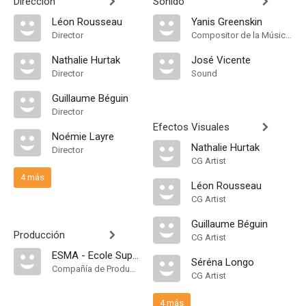
Dirección
Sonido
Léon Rousseau
Yanis Greenskin
Director
Compositor de la Música Original, Música
Nathalie Hurtak
José Vicente
Director
Sound
Guillaume Béguin
Director
Efectos Visuales
Noémie Layre
Nathalie Hurtak
Director
CG Artist
4 más
Léon Rousseau
CG Artist
Guillaume Béguin
Producción
CG Artist
ESMA - Ecole Supérieure des Métiers Artistiques
Séréna Longo
Compañía de Produccion
CG Artist
4 más