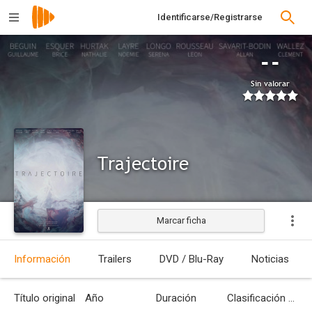
Identificarse/Registrarse
--
Sin valorar
Trajectoire
Marcar ficha
Estrenada
Información
Trailers
DVD / Blu-Ray
Noticias
Título original
Año
Duración
Clasificación por edades