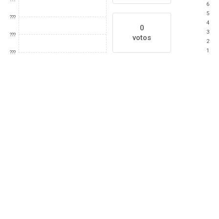
6
5
???
4
0
3
???
votos
2
1
???