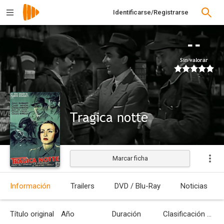
Identificarse/Registrarse
--
Sin valorar
Tragica notte
Marcar ficha
Estrenada
Información
Trailers
DVD / Blu-Ray
Noticias
Título original
Año
Duración
Clasificación por edades