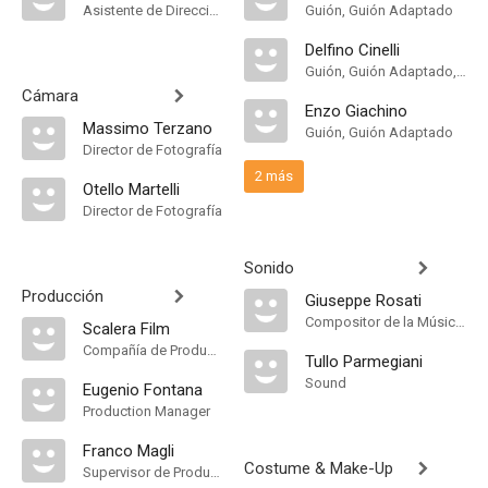
Asistente de Dirección
Guión, Guión Adaptado
Delfino Cinelli
Guión, Guión Adaptado, Novela
Cámara
Enzo Giachino
Massimo Terzano
Guión, Guión Adaptado
Director de Fotografía
2 más
Otello Martelli
Director de Fotografía
Sonido
Producción
Giuseppe Rosati
Compositor de la Música Original
Scalera Film
Compañía de Produccion
Tullo Parmegiani
Sound
Eugenio Fontana
Production Manager
Franco Magli
Costume & Make-Up
Supervisor de Producción