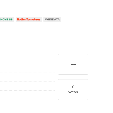
--
0
votos