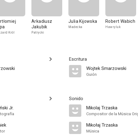
rtłomiej
Arkadiusz
Julia Kijowska
Robert Wabich
pa
Jakubik
Madecka
Hawryluk
zard Król
Patrycki
Escritura
rzowski
Wojtek Smarzowski
Guión
Sonido
ski Jr.
Mikolaj Trzaska
tografía
Compositor de la Música Orig
iek
Mikołaj Trzaska
tor
Música