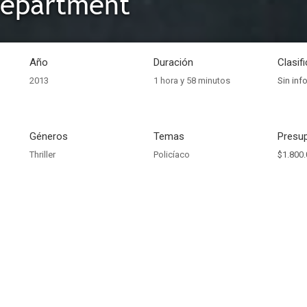
Department
Año
Duración
Clasif
2013
1 hora y 58 minutos
Sin inf
Géneros
Temas
Presup
Thriller
Policíaco
$1.800.