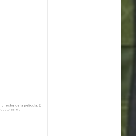
irector de la película. El
oductoras y/o