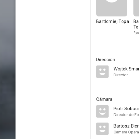
Bartlomiej Topa
Ba
To
Rys
Dirección
Wojtek Sma
Director
Cámara
Piotr Sobociń
Director de Fo
Bartosz Bien
Camera Opera