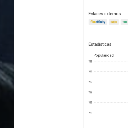
Enlaces externos
Estadísticas
Popularidad
???
???
???
???
???
???