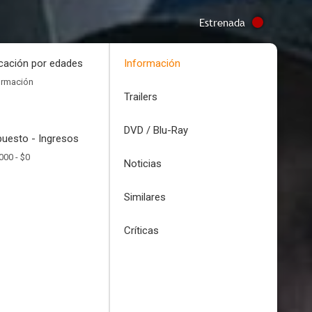
Estrenada
icación por edades
Información
ormación
Trailers
DVD / Blu-Ray
uesto - Ingresos
000 -
$0
Noticias
Similares
Críticas