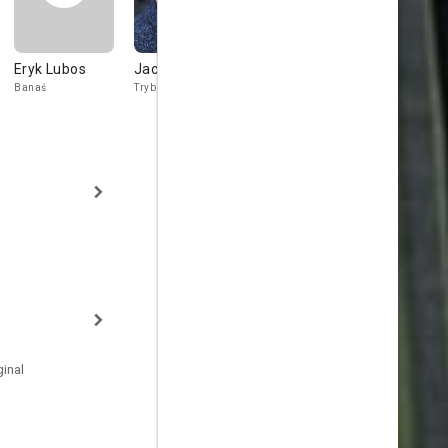
Eryk Lubos
Jacek Braciak
Marcin
Marian
Dorociński
Dziędziel
Banaś
Trybus
Lisowski
Gołąb
inal