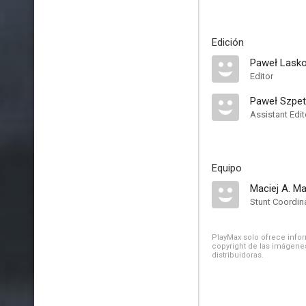
Edición
Paweł Lask
Editor
Paweł Szpe
Assistant Edit
Equipo
Maciej A. Ma
Stunt Coordin
PlayMax solo ofrece inform
copyright de las imágenes
distribuidoras.