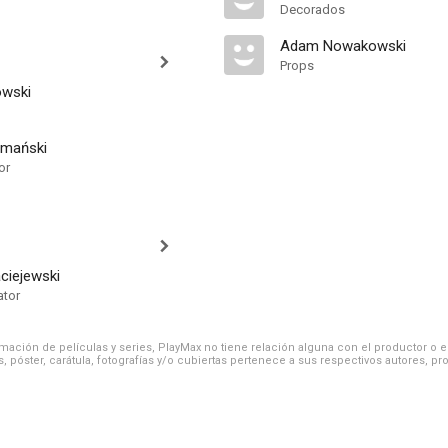
Decorados
Adam Nowakowski
Props
owski
tmański
or
ciejewski
ator
ación de películas y series, PlayMax no tiene relación alguna con el productor o el d
, póster, carátula, fotografías y/o cubiertas pertenece a sus respectivos autores, pr