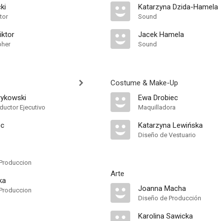
ki
Katarzyna Dzida-Hamela
tor
Sound
iktor
Jacek Hamela
pher
Sound
Costume & Make-Up
rykowski
Ewa Drobiec
ductor Ejecutivo
Maquilladora
ec
Katarzyna Lewińska
Diseño de Vestuario
Produccion
Arte
ka
Joanna Macha
Produccion
Diseño de Producción
Karolina Sawicka