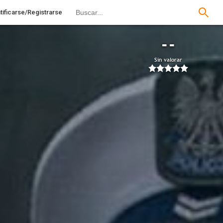
tificarse/Registrarse
--
Sin valorar