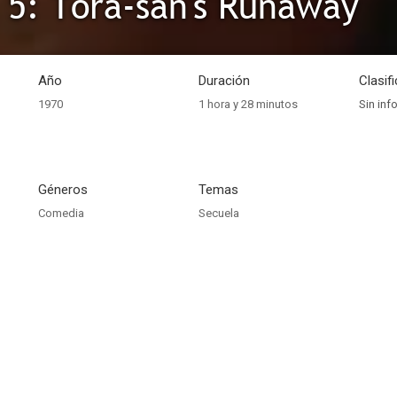
 5: Tora-san's Runaway
Año
Duración
Clasif
1970
1 hora y 28 minutos
Sin inf
Géneros
Temas
Comedia
Secuela