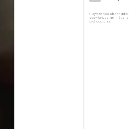
PlayMax solo ofrece inform
copyright de las imágenes
distribuidoras.