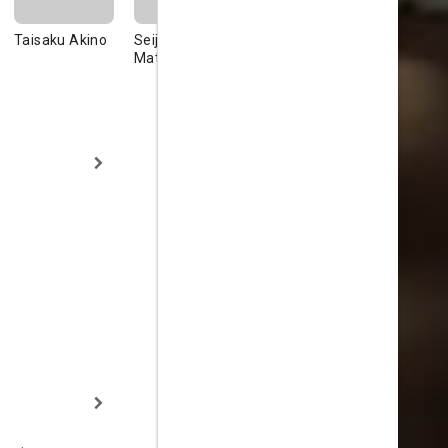
Taisaku Akino
Seiji
Chieko Misaki
Hisao Daza
Matsuyama
Tsune Kuruma