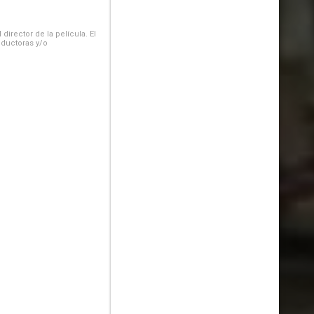
irector de la película. El
oductoras y/o