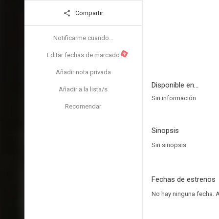
Compartir
Notificarme cuando...
N
Editar fechas de marcado
Añadir nota privada
Disponible en...
Añadir a la lista/s
Sin información
Recomendar
Sinopsis
Sin sinopsis
Fechas de estrenos
No hay ninguna fecha.
A