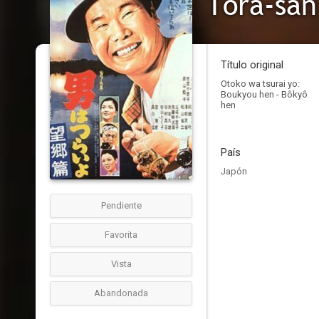
Tora-san
Título original
Otoko wa tsurai yo:
Boukyou hen - Bôkyô
hen
País
Japón
Pendiente
Favorita
Vista
Abandonada