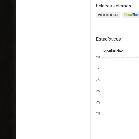
Enlaces externos
Estadísticas
Popularidad
???
???
???
???
???
???