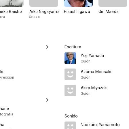
ieko Baisho
Aiko Nagayama
Hisashi Igawa
Gin Maeda
ura
Setsuko
Escritura
Yoji Yamada
Guión
ki
Azuma Morisaki
Dirección
Guión
Akira Miyazaki
Guión
ahane
tografía
Sonido
aha
Naozumi Yamamoto