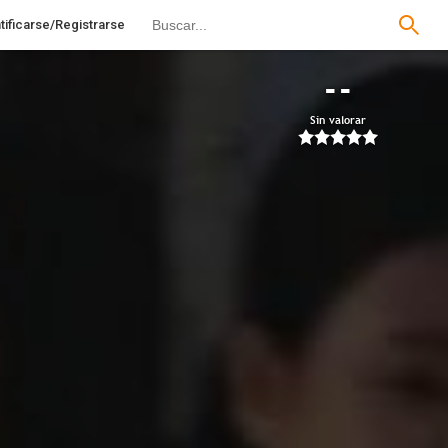
tificarse/Registrarse
--
Sin valorar