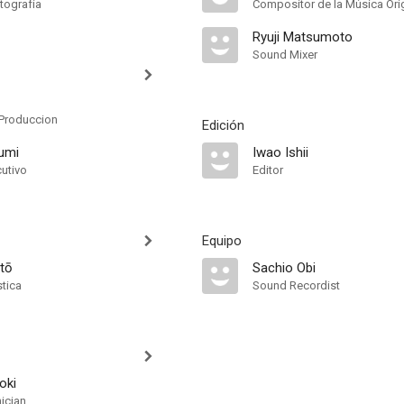
tografía
Compositor de la Música Orig
Ryuji Matsumoto
Sound Mixer
Produccion
Edición
umi
Iwao Ishii
cutivo
Editor
Equipo
tō
Sachio Obi
stica
Sound Recordist
oki
ician