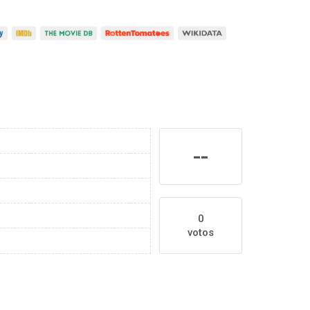
--
0
votos