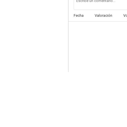
Fecha
Valoración
V
El niño que pudo ser rey
--
Doctor Q
--