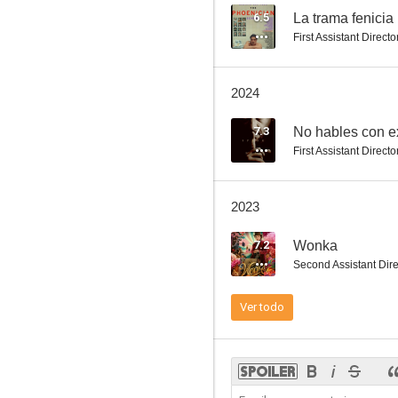
6.5
La trama fenicia
First Assistant Directo
La trama fenicia
2024
6.9
7.3
No hables con e
First Assistant Directo
2023
7.2
Wonka
Second Assistant Dire
Mi prima Rachel
Ver todo
5.9