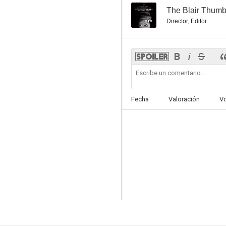
--
The Blair Thum
Director
,
Editor
Fecha
Valoración
V