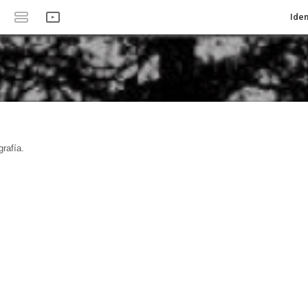
Iden
rafía.