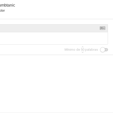
umbtanic
ctor
Mínimo de
50
palabras