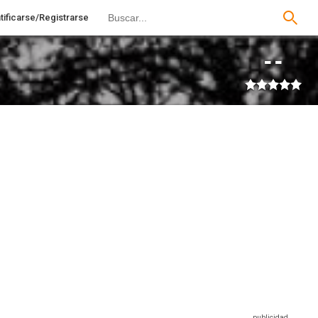
tificarse/Registrarse
--