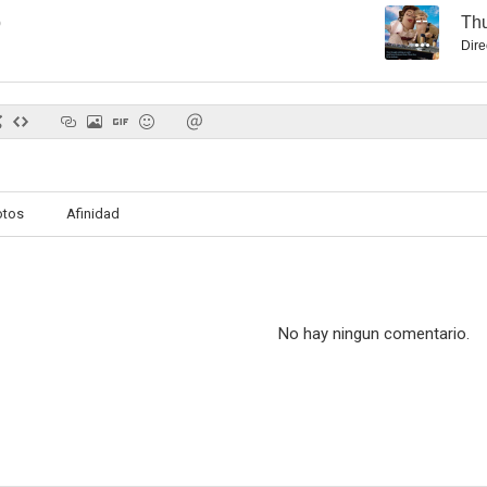
b
--
Th
Dire
otos
Afinidad
No hay ningun comentario.