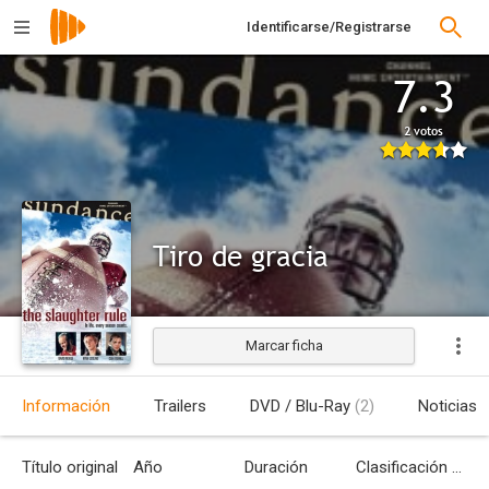
Identificarse/Registrarse
7.3
2 votos
Tiro de gracia
Marcar ficha
Estrenada
Información
Trailers
DVD / Blu-Ray
(2)
Noticias
Título original
Año
Duración
Clasificación por edades