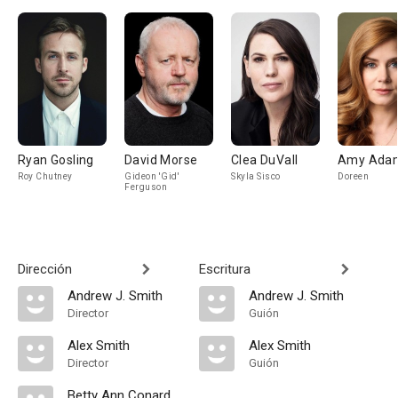
Ryan Gosling
David Morse
Clea DuVall
Amy Ada
Roy Chutney
Gideon 'Gid'
Skyla Sisco
Doreen
Ferguson
Dirección
Escritura
Andrew J. Smith
Andrew J. Smith
Director
Guión
Alex Smith
Alex Smith
Director
Guión
Betty Ann Conard