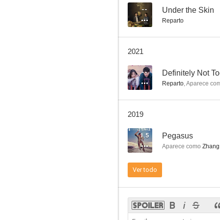
--
Under the Skin
Reparto
Shanghai Trance
2021
--
--
Definitely Not T
Reparto
,
Aparece co
2019
1.5
Pegasus
Aparece como
Zhang C
Luxury Car
Ver todo