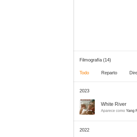
Definitely Not Today
--
Filmografía (14)
Todo
Reparto
Dir
2023
Bends
--
--
White River
Aparece como
Yang 
2022