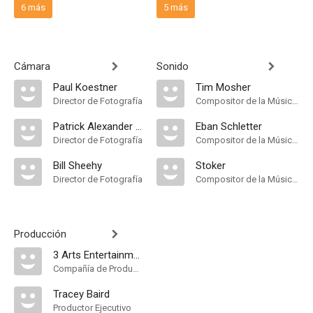
6 más
5 más
Cámara
Sonido
Paul Koestner
Tim Mosher
Director de Fotografía
Compositor de la Música Original
Patrick Alexander Stewart
Eban Schletter
Director de Fotografía
Compositor de la Música Original
Bill Sheehy
Stoker
Director de Fotografía
Compositor de la Música Original
Producción
3 Arts Entertainment
Compañía de Produccion
Tracey Baird
Productor Ejecutivo