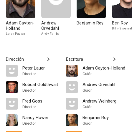
Adam Cayton-
Andrew
Benjamin Roy
Ben Roy
Holland
Orvedahl
Billy Shoema
Loren Payton
Andy Fairbell
Dirección
Escritura
Peter Lauer
Adam Cayton-Holland
Director
Guión
Bobcat Goldthwait
Andrew Orvedahl
Director
Guión
Fred Goss
Andrew Weinberg
Director
Guión
Nancy Hower
Benjamin Roy
Director
Guión