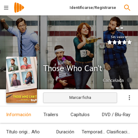
Identificarse/Registrarse
--
Sin valorar
Those Who Can't
Cancelada
Marcar ficha
Información
Trailers
Capítulos
DVD / Blu-Ray
Título original
Año
Duración
Temporadas
Clasificación por edades