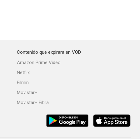
Contenido que expirara en VOD
Amazon Prime Video
Netflix
Filmin
Movistar+
Movistar+ Fibra