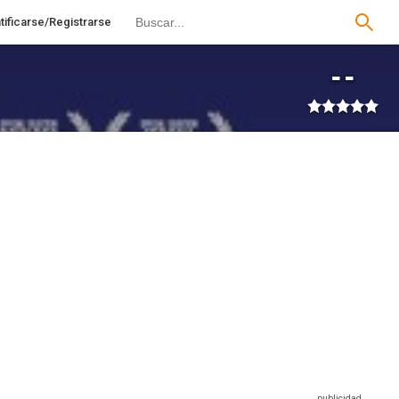
tificarse/Registrarse
--