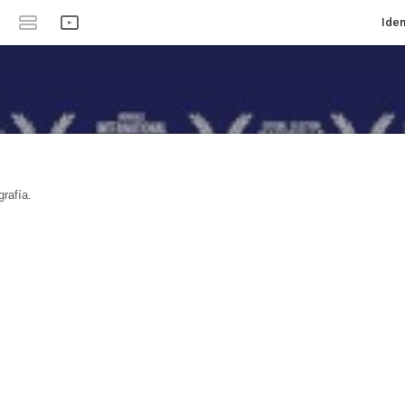
Iden
rafía.