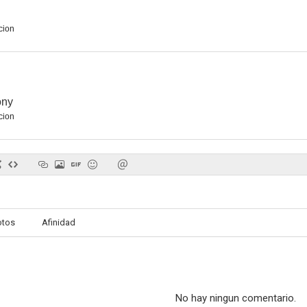
cion
ony
cion
otos
Afinidad
No hay ningun comentario.