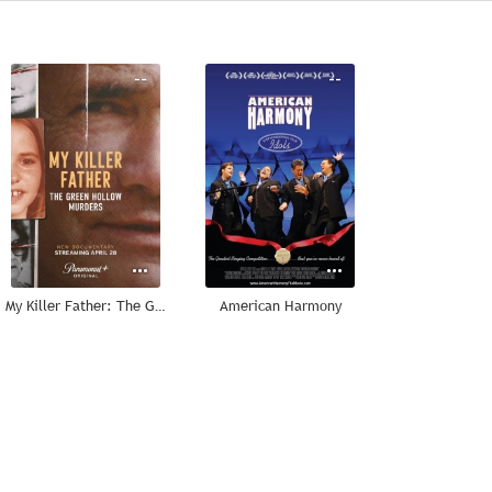
--
--
My Killer Father: The Green Hollow Murders
American Harmony