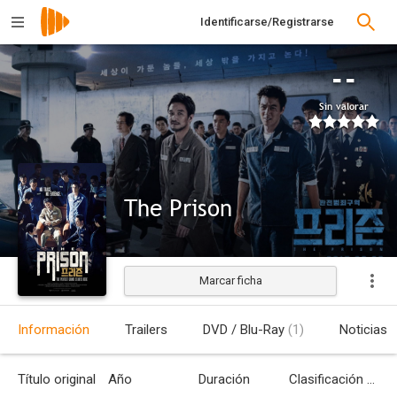
Identificarse/Registrarse
--
Sin valorar
The Prison
Marcar ficha
Estrenada
Información
Trailers
DVD / Blu-Ray
(1)
Noticias
Título original
Año
Duración
Clasificación por edades