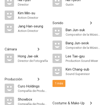
Na Hyun
Na Hyeon
Director
Guión
Kim Min-su
Action Director
Sonido
Jang Han-seung
Ban Jun-suk
Action Director
Compositor de la Música Original
Bang Jun-seok
Compositor de la Música Original
Cámara
Hong Jae-sik
Lee Tae-gyu
Director de Fotografía
Production Sound Mixer
Kim Chang-sub
Sound Supervisor
Producción
1 más
Curo Holdings
Compañía de Produccion
Showbox
Costume & Make-Up
Compañía de Produccion