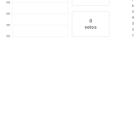
???
6
5
???
4
0
3
???
votos
2
1
???