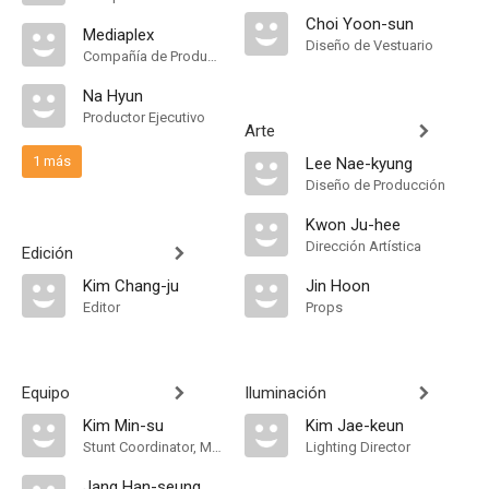
Choi Yoon-sun
Mediaplex
Diseño de Vestuario
Compañía de Produccion
Na Hyun
Productor Ejecutivo
Arte
1 más
Lee Nae-kyung
Diseño de Producción
Kwon Ju-hee
Dirección Artística
Edición
Kim Chang-ju
Jin Hoon
Editor
Props
Equipo
Iluminación
Kim Min-su
Kim Jae-keun
Stunt Coordinator, Martial Arts Choreographer
Lighting Director
Jang Han-seung