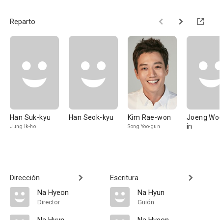
Reparto
Han Suk-kyu
Han Seok-kyu
Kim Rae-won
Joeng Wo
in
Jung Ik-ho
Song Yoo-gun
Dirección
Escritura
Na Hyeon
Na Hyun
Director
Guión