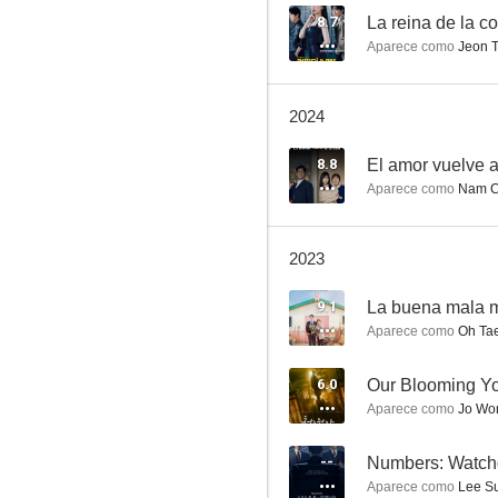
8.7
La reina de la c
Aparece como
Jeon T
Prison Playbook
2024
7.0
8.8
El amor vuelve 
Aparece como
Nam Ch
2023
9.1
La buena mala 
Aparece como
Oh Ta
The Foul King
6.0
Our Blooming Y
6.0
Aparece como
Jo Wo
--
Numbers: Watchd
Aparece como
Lee Su