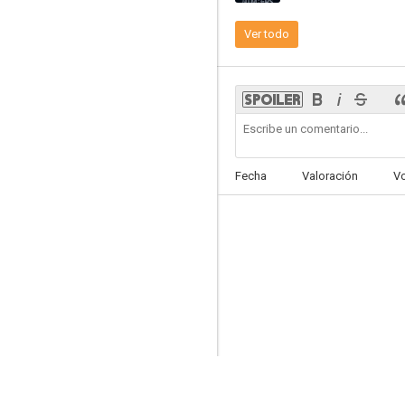
Ver todo
Our Blooming Youth
5.8
Fecha
Valoración
V
Seúl a toda pastilla
1.0