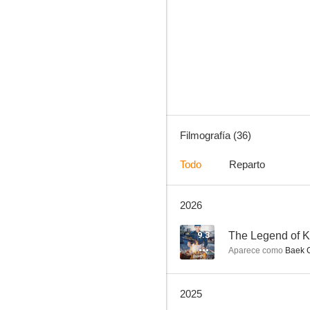
Chief of Staff
8.7
Filmografía (36)
Todo
Reparto
2026
La reina de la confianza
8.2
9.3
The Legend of K
Aparece como
Baek C
2025