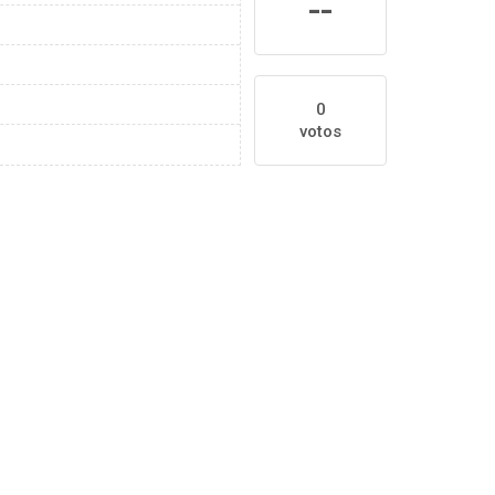
--
0
votos