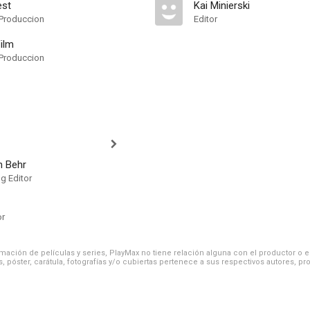
est
Kai Minierski
Produccion
Editor
ilm
Produccion
n Behr
g Editor
or
ación de películas y series, PlayMax no tiene relación alguna con el productor o el d
, póster, carátula, fotografías y/o cubiertas pertenece a sus respectivos autores, pr