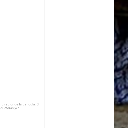
irector de la película. El
oductoras y/o