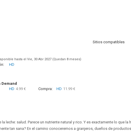
Sitios compatibles
sponible hasta el Vie, 30 Abr 2027 (Quedan 8 meses)
ón:
HD
n Demand
HD
4.99 €
Compra:
HD
11.99 €
la leche: salud. Parece un nutriente natural y rico. Y es exactamente lo que la h
mente tan sana? En el camino conoceremos a granjeros, dueños de productos l