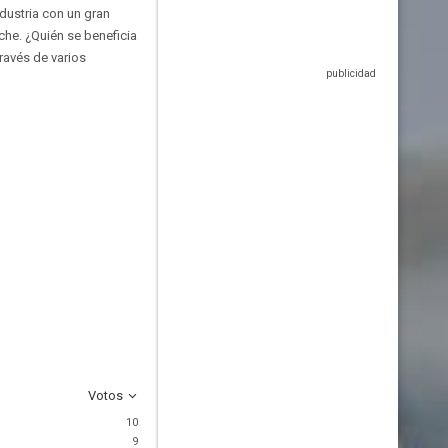
dustria con un gran
che. ¿Quién se beneficia
través de varios
Votos
10
9