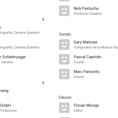
Nick Pastucha
Productor Creativo
i
otografía, Camera Operator
Sonido
Gary Marlowe
otografía, Camera Operator
Compositor de la Música Orig
n Schlebruegge
Pascal Capitolin
nt Camera
Sound
Marc Parisotto
Sound
ewing
Edición
a GmbH
Florian Miosge
Produccion
Editor