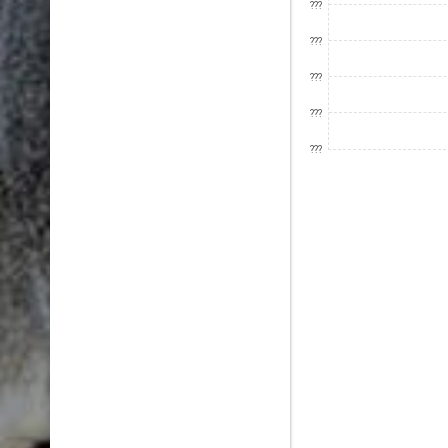
???
???
???
???
???