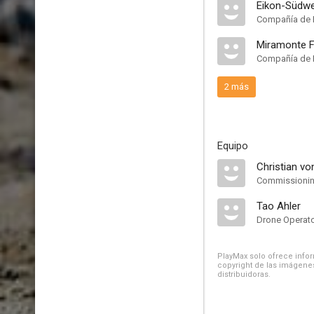
Eikon-Südw
Compañía de 
Miramonte F
Compañía de 
2 más
Equipo
Christian vo
Commissionin
Tao Ahler
Drone Operat
PlayMax solo ofrece inform
copyright de las imágenes
distribuidoras.