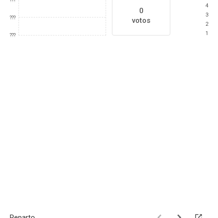
???
4
0
3
???
votos
2
1
???
Reparto