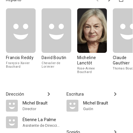
Francis Reddy
David Boutin
Micheline
Claude
Lanctôt
Gauthier
François-Xavier
Chevalier de
Bouchard
Lorimier
Rose-Aimee
Thomas Bouc
Bouchard
Dirección
Escritura
Michel Brault
Michel Brault
Director
Guión
Étienne La Palme
Asistente de Dirección
Sonido