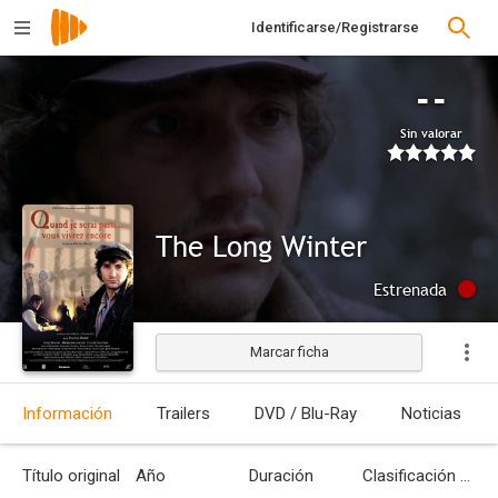
Identificarse/Registrarse
--
Sin valorar
The Long Winter
Estrenada
Marcar ficha
Información
Trailers
DVD / Blu-Ray
Noticias
Título original
Año
Duración
Clasificación por edades