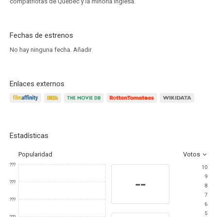
compatriotas de Quebec y la minoría inglesa.
Fechas de estrenos
No hay ninguna fecha.
Añadir
Enlaces externos
Estadísticas
Popularidad
Votos
???
10
9
--
???
8
7
???
6
5