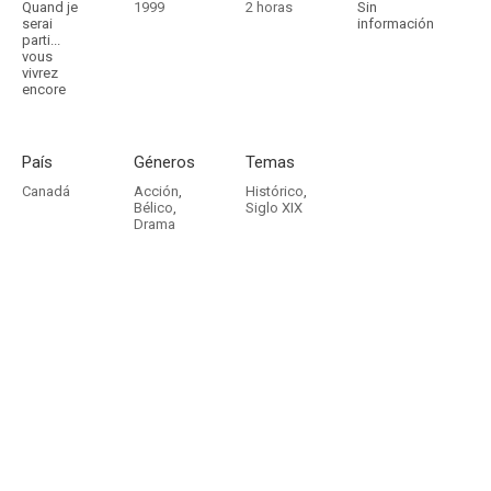
Quand je
1999
2 horas
Sin
serai
información
parti...
vous
vivrez
encore
País
Géneros
Temas
Canadá
Acción
,
Histórico
,
Bélico
,
Siglo XIX
Drama