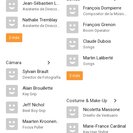
Jean-Sébastien Lord
François Dompierre
Asistente de Dirección
Compositor de la Música Original
Nathalie Tremblay
François Grenon
Asistente de Dirección
Boom Operator
2 más
Claude Dubois
Songs
Martin Laliberté
Cámara
Songs
Sylvain Brault
2 más
Director de Fotografía
Alain Brouillette
Key Grip
Costume & Make-Up
Jeff Nichol
Nicoletta Massone
Best Boy Grip
Diseño de Vestuario
Maarten Kroonenburg
Marie-France Cardinal
Focus Puller
Key Hair Stylist