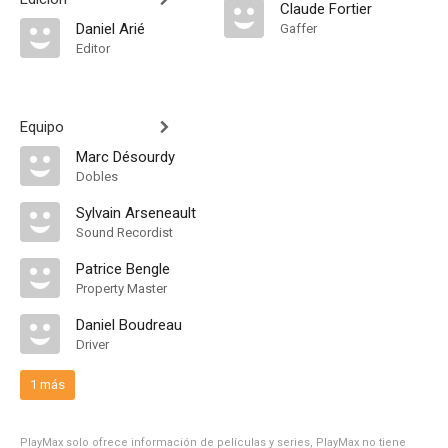
Claude Fortier
Daniel Arié
Gaffer
Editor
Equipo
Marc Désourdy
Dobles
Sylvain Arseneault
Sound Recordist
Patrice Bengle
Property Master
Daniel Boudreau
Driver
1 más
PlayMax solo ofrece información de películas y series, PlayMax no tiene