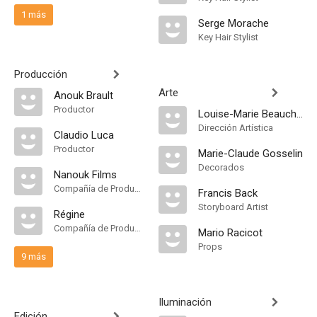
1 más
Serge Morache
Key Hair Stylist
Producción
Arte
Anouk Brault
Productor
Louise-Marie Beauchamp
Dirección Artística
Claudio Luca
Productor
Marie-Claude Gosselin
Decorados
Nanouk Films
Compañía de Produccion
Francis Back
Storyboard Artist
Régine
Compañía de Produccion
Mario Racicot
Props
9 más
Iluminación
Edición