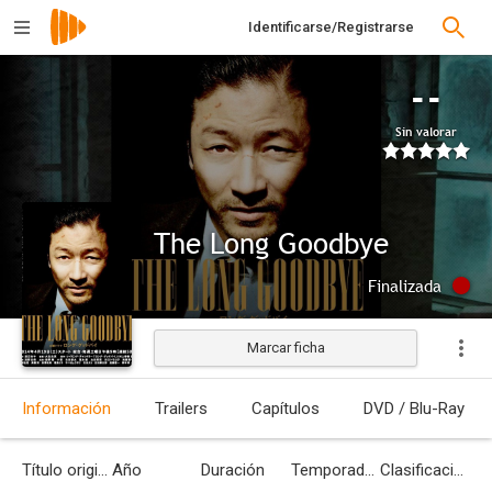
Identificarse/Registrarse
--
Sin valorar
The Long Goodbye
Finalizada
Marcar ficha
Información
Trailers
Capítulos
DVD / Blu-Ray
Título original
Año
Duración
Temporadas
Clasificación por edades