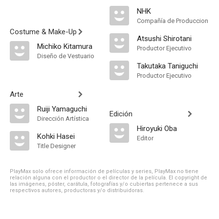
NHK
Compañía de Produccion
Costume & Make-Up
Atsushi Shirotani
Michiko Kitamura
Productor Ejecutivo
Diseño de Vestuario
Takutaka Taniguchi
Productor Ejecutivo
Arte
Ruiji Yamaguchi
Edición
Dirección Artística
Hiroyuki Oba
Kohki Hasei
Editor
Title Designer
PlayMax solo ofrece información de películas y series, PlayMax no tiene
relación alguna con el productor o el director de la película. El copyright de
las imágenes, póster, carátula, fotografías y/o cubiertas pertenece a sus
respectivos autores, productoras y/o distribuidoras.