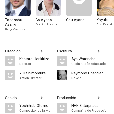
Tadanobu
Go Ayano
Gou Ayano
Koyuki
Asano
Tamotsu Harada
Aiko Kamiido
Banji Masuzawa
Dirección
Escritura
Kentaro Horikirizono
Aya Watanabe
Director
Guión, Guión Adaptado
Yuji Shimomura
Raymond Chandler
Action Director
Novela
Sonido
Producción
Yoshihide Otomo
NHK Enterprises
Compositor de la Música Original
Compañía de Produccion