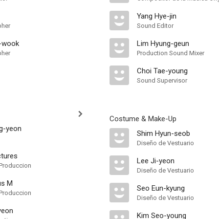
Yang Hye-jin
pher
Sound Editor
-wook
Lim Hyung-geun
pher
Production Sound Mixer
Choi Tae-young
Sound Supervisor
Costume & Make-Up
g-yeon
Shim Hyun-seob
Diseño de Vestuario
tures
Lee Ji-yeon
Produccion
Diseño de Vestuario
us M
Seo Eun-kyung
Produccion
Diseño de Vestuario
yeon
Kim Seo-young