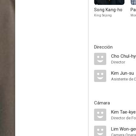
Song Kang-ho
Pa
King Sejong
Mon
Dirección
Cho Chul-h
Director
Kim Jun-su
Asistente de 
Cámara
Kim Tae-ky
Director de Fo
Lim Won-ge
Camera Opera