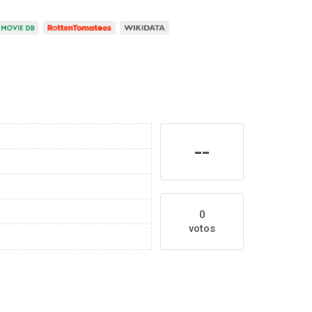
--
0
votos