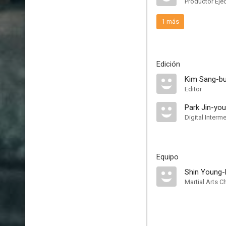
Productor Eje
1 más
Edición
Kim Sang-b
Editor
Park Jin-yo
Digital Interm
Equipo
Shin Young
Martial Arts 