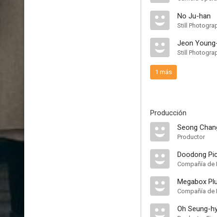
No Ju-han
Still Photogra
Jeon Young
Still Photogra
1 más
Producción
Seong Chan
Productor
Doodong Pic
Compañía de 
Megabox Pl
Compañía de 
Oh Seung-h