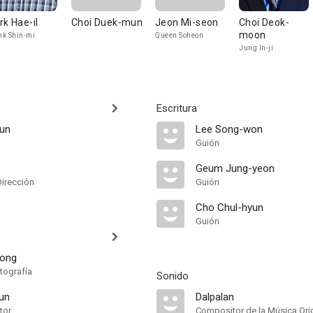
rk Hae-il
Choi Duek-mun
Jeon Mi-seon
Choi Deok-
moon
k Shin-mi
Queen Soheon
Jung In-ji
Escritura
yun
Lee Song-won
Guión
Geum Jung-yeon
Dirección
Guión
Cho Chul-hyun
Guión
eong
tografía
Sonido
un
Dalpalan
tor
Compositor de la Música Orig