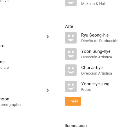
cutivo
Makeup & Hair
Arte
Ryu Seong-hie
Diseño de Producción
um
Yoon Sung-hye
Dirección Artística
ung
Choi Ji-hye
ediate
Dirección Artística
Yoon Hye-jung
Props
-hoon
1 más
Choreographer
Iluminación