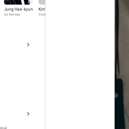
Jung Hae-kyun
Kim Jun-han
Cha Rae-hyung
Oh Hyeon-
kyeong
Go Yak-hae
Crown Prince
Sooyang Prince
Old monk
inal